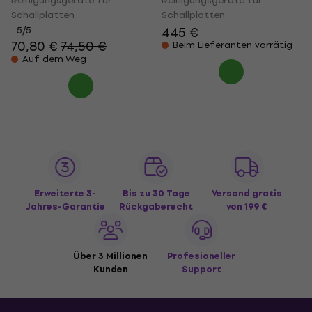
Reinigungsgeräte für
Reinigungsgeräte für
Schallplatten
Schallplatten
445 €
5
/5
70,80 €
74,50 €
Beim Lieferanten vorrätig
Auf dem Weg
Erweiterte 3-
Bis zu 30 Tage
Versand gratis
Jahres-Garantie
Rückgaberecht
von 199 €
Über 3 Millionen
Profesioneller
Kunden
Support