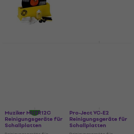
Pro-Ject Spin-Clean
Analogis Wash´n´Play
MKII
2 Reinigungsgeräte
Reinigungsgeräte für
für Schallplatten
Schallplatten
Reinigungsgeräte für
Reinigungsgeräte für
Schallplatten
Schallplatten
5
/5
83,80 €
86,30 €
4,6
/5
120 €
Auf Lager
Auf Lager
Muziker MUZR12C
Pro-Ject VC-E2
Reinigungsgeräte für
Reinigungsgeräte für
Schallplatten
Schallplatten