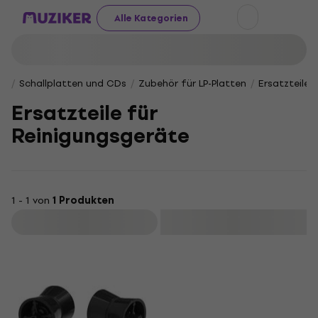
Alle Kategorien
Schallplatten und CDs
Zubehör für LP-Platten
Ersatzteile 
Ersatzteile für
Reinigungsgeräte
1 - 1 von
1 Produkten
Filtern