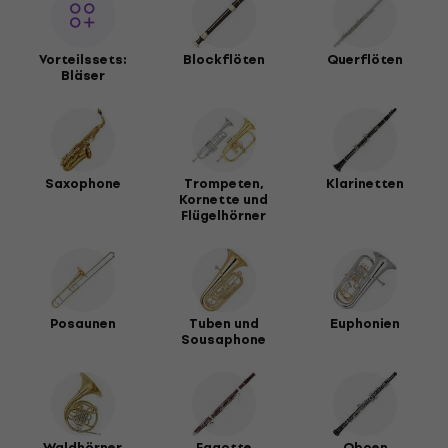
Vorteilssets:
Blockflöten
Querflöten
Bläser
Saxophone
Trompeten,
Klarinetten
Kornette und
Flügelhörner
Posaunen
Tuben und
Euphonien
Sousaphone
Waldhörner
Fagotte
Oboen