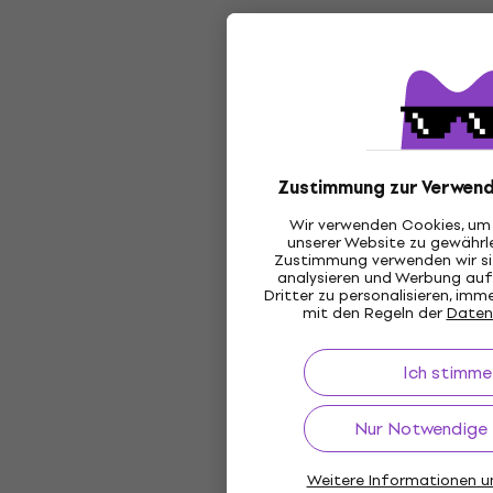
Zustimmung zur Verwend
Wir verwenden Cookies, um 
unserer Website zu gewährle
Zustimmung verwenden wir sie
analysieren und Werbung au
Dritter zu personalisieren, im
mit den Regeln der
Daten
Ich stimme
Nur Notwendige 
Weitere Informationen un