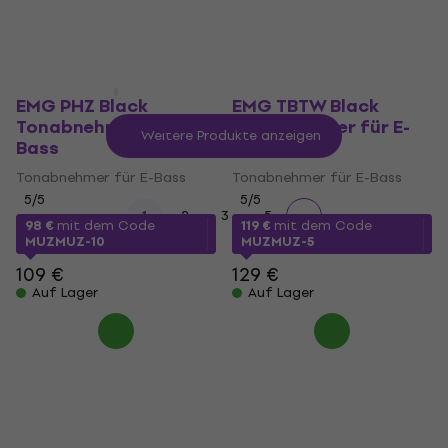
Auf Lager
EMG PHZ Black
EMG TBTW Black
Tonabnehmer für E-
Tonabnehmer für E-
Weitere Produkte anzeigen
Bass
Bass
Tonabnehmer für E-Bass
Tonabnehmer für E-Bass
5
/5
5
/5
...
1
2
3
5
98 €
mit dem Code
119 €
mit dem Code
MUZMUZ-10
MUZMUZ-5
109 €
129 €
Auf Lager
Auf Lager