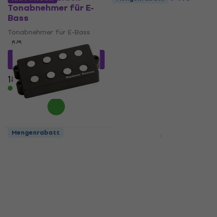
Tonabnehmer für E-
Black Tonabnehmer
Bass
für E-Bass
Tonabnehmer für E-Bass
Tonabnehmer für E-Bass
5
/5
5
/5
298 €
169 €
mit dem Code
Auf Lager
MUZMUZ-10
189 €
Auf Lager
Mengenrabatt
HAPPY HOUR
Seymour Duncan SMB-
EMG BTS System
4A Black
Black Tonabnehmer
Tonabnehmer für E-
für E-Bass
Bass
Tonabnehmer für E-Bass
Tonabnehmer für E-Bass
5
/5
5
/5
119 €
mit dem Code
139 €
159 €
MUZMUZ-20
- 13 %