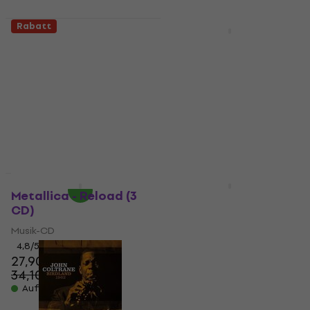
Rabatt
Rabatt
Nina Simone - Sings
ERA - Era VIII (LP)
Duke Ellington
Schallplatte
(Reissue) (Limited
5
/5
Edition) (Crystal
19,60 €
Clear/White
22,60 €
- 13 %
Coloured) (180 g) (LP)
Auf Lager
Schallplatte
16,10 €
17,70 €
Auf Lager
Rabatt
Rabatt
Metallica - Reload (3
The Stone Roses - The
CD)
Stone Roses (LP)
Musik-CD
Schallplatte
4,8
/5
5
/5
27,90 €
15,40 €
34,10 €
17,60 €
- 18 %
- 13 %
Auf Lager
Auf Lager