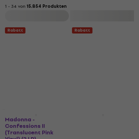
1 - 34 von
15.854 Produkten
Filtern
Rabatt
Rabatt
Rabatt
Rabatt
Madonna -
Bad Omens - The
Confessions II
Death Of Peace Of
(Translucent Pink
Mind (Silver Vinyl) (2