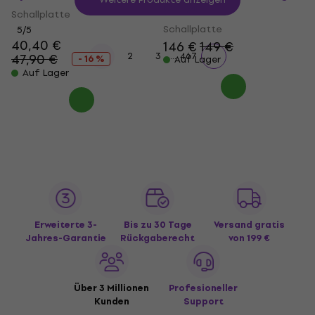
(4 LP)
Schallplatte
Schallplatte
5
/5
40,40 €
146 €
149 €
...
1
2
3
467
47,90 €
- 16 %
Auf Lager
Auf Lager
Erweiterte 3-
Bis zu 30 Tage
Versand gratis
Jahres-Garantie
Rückgaberecht
von 199 €
Über 3 Millionen
Profesioneller
Kunden
Support