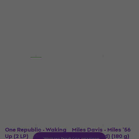
(Anniversary Edition)
(Insert) (2 LP)
(Reissue) (Yellow
Schallplatte
Smoke Coloured) (LP)
4,7
/5
38,40 €
Schallplatte
44,20 €
- 13 %
5
/5
Auf Lager
39,30 €
47 €
- 16 %
Auf Lager
Rabatt
HAPPY HOUR
Isaiah Rashad - It's
Legend Vinyl LV4
Been Awful (2 LP)
Koffer Black
Schallplatte
Koffer für LP-Platten
5
/5
4,8
/5
41,30 €
54,10 €
64 €
- 15 %
46,90 €
- 12 %
Auf Lager
Auf Lager
One Republic - Waking
Miles Davis - Miles '56
Up (2 LP)
(Remastered) (180 g)
Weitere Produkte anzeigen