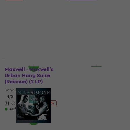
Mask - Harry Potter
Frank Sinatra - Songs
And The Chamber Of
For Swingin' Lovers!
Secrets (Limited
(Limited Edition)
Edition) (Gold
(Crystal Clear
Coloured) (180 g) (LP)
Coloured) (180 g) (LP)
Schallplatte
Schallplatte
17,60 €
4
/5
19,90 €
15,80 €
18 €
- 12 %
- 12 %
Auf Lager
Auf Lager
HAPPY HOUR
Rabatt
Maxwell - Maxwell's
Michael Bublé -
Urban Hang Suite
Christmas (LP)
(Reissue) (2 LP)
Schallplatte
Schallplatte
5
/5
31 €
31,60 €
4
/5
31 €
37,50 €
Auf Lager
- 17 %
Auf Lager