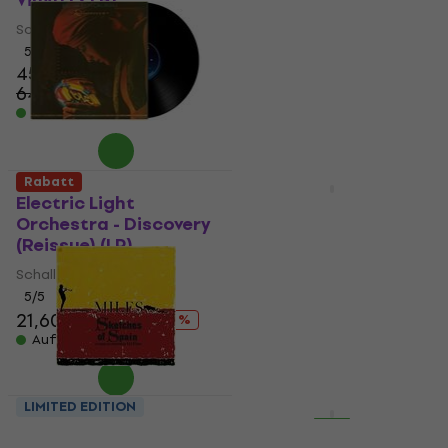
Vinyl) (2 LP)
LP)
Schallplatte
Schallplatte
5
/5
5
/5
45,40 €
50,70 €
64,80 €
58,50 €
- 30 %
- 13 %
Auf Lager
Auf Lager
Rabatt
Rabatt
Electric Light
Michael Jackson -
Orchestra - Discovery
Michael: Songs From
(Reissue) (LP)
The Motion Picture
(CD)
Schallplatte
Musik-CD
5
/5
21,60 €
26 €
4,7
/5
- 17 %
15,60 €
Auf Lager
18,50 €
- 16 %
Auf Lager
LIMITED EDITION
Rabatt
Miles Davis - Sketches
Mobb Deep - Hell On