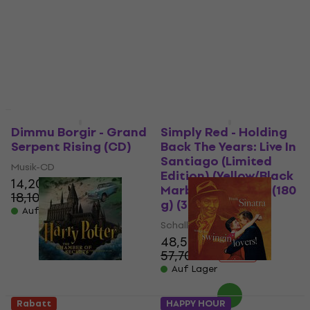
Schallplatte
5
/5
23,80 €
37,60 €
40,70 €
28,20 €
Auf Lager
- 16 %
Auf Lager
Rabatt
Rabatt
Dimmu Borgir - Grand
Simply Red - Holding
Serpent Rising (CD)
Back The Years: Live In
Santiago (Limited
Musik-CD
Edition) (Yellow/Black
14,20 €
Marble Coloured) (180
18,10 €
- 22 %
g) (3 LP)
Auf Lager
Schallplatte
48,50 €
57,70 €
- 16 %
Auf Lager
Rabatt
HAPPY HOUR