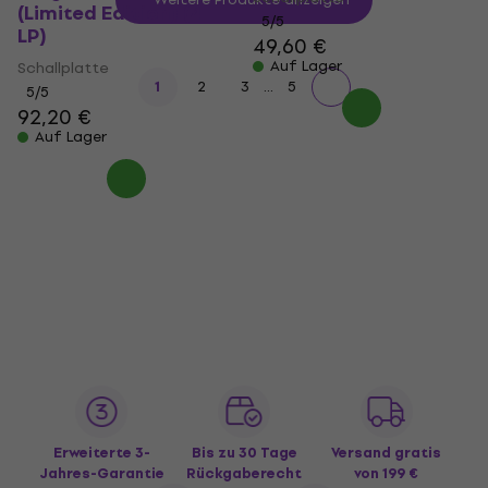
(Limited Edition) (4
5
/5
LP)
49,60 €
Auf Lager
Schallplatte
...
1
2
3
5
5
/5
92,20 €
Auf Lager
Erweiterte 3-
Bis zu 30 Tage
Versand gratis
Jahres-Garantie
Rückgaberecht
von 199 €