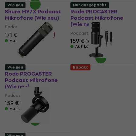
Wie neu
Nur ausgepackt
Shure MV7X Podcast
Rode PROCASTER
Mikrofone (Wie neu)
Podcast Mikrofone
(Wie neu)
Podcast Mikrofone
Podcast Mikrofone
171 €
185 €
- 8 %
159 €
165 €
Auf Lager
Auf Lager
Wie neu
Rabatt
Rode PROCASTER
Maono PD100 Podcast
Podcast Mikrofone
Mikrofone (Nur
(Wie neu)
ausgepackt)
Podcast Mikrofone
Podcast Mikrofone
159 €
165 €
35,60 €
37,90 €
Auf Lager
Auf Lager
Wie neu
Wie neu