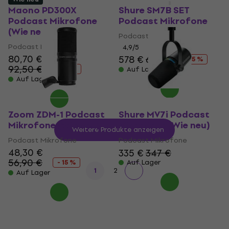
Maono PD300X
Shure SM7B SET
Podcast Mikrofone
Podcast Mikrofone
(Wie neu)
Podcast Mikrofone
Podcast Mikrofone
4,9
/5
80,70 €
578 €
608 €
- 5 %
92,50 €
- 13 %
Auf Lager
Auf Lager
Zoom ZDM-1 Podcast
Shure MV7i Podcast
Mikrofone (Wie neu)
Mikrofone (Wie neu)
Weitere Produkte anzeigen
Podcast Mikrofone
Podcast Mikrofone
48,30 €
335 €
347 €
56,90 €
- 15 %
Auf Lager
1
2
Auf Lager