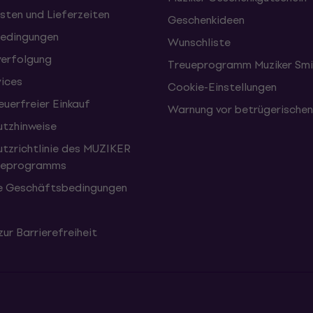
sten und Lieferzeiten
Geschenkideen
edingungen
Wunschliste
erfolgung
Treueprogramm Muziker Smi
vices
Cookie-Einstellungen
uerfreier Einkauf
Warnung vor betrügerische
tzhinweise
tzrichtlinie des MUZIKER
eueprogramms
e Geschäftsbedingungen
zur Barrierefreiheit