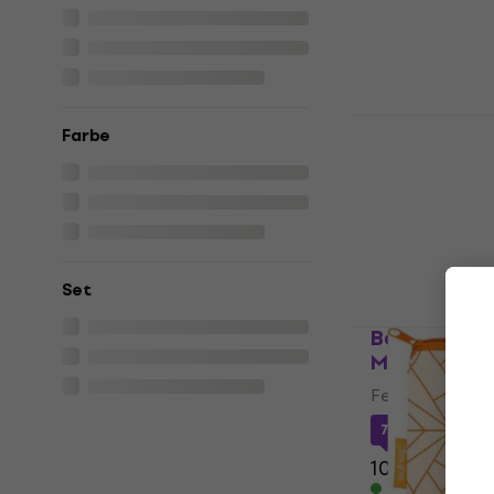
13,30 €
15,10
Auf Lager
Baagl A-34
Farbe
Element
Federmäppche
7,91 €
mit dem
10,90 €
Auf Lager
Set
Baagl A-33
Mixture
Federmäppche
7,95 €
mit dem
10,90 €
Auf Lager