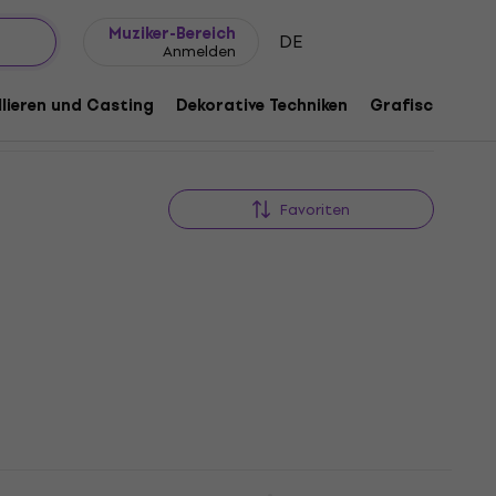
Geschenkideen
FAQ
Muziker Blog
Muziker-Bereich
DE
Anmelden
lieren und Casting
Dekorative Techniken
Grafische Tech
Favoriten
hen
Baagl Etui Federmäppchen