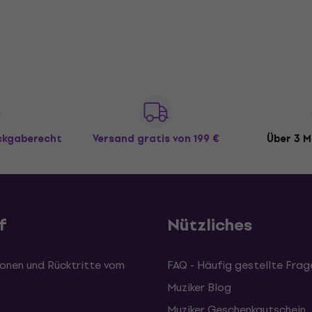
ückgaberecht
Versand gratis
von 199 €
Über 3 M
f
Nützliches
onen und Rücktritte vom
FAQ - Häufig gestellte Frag
Muziker Blog
Muziker Geschenkgutschein