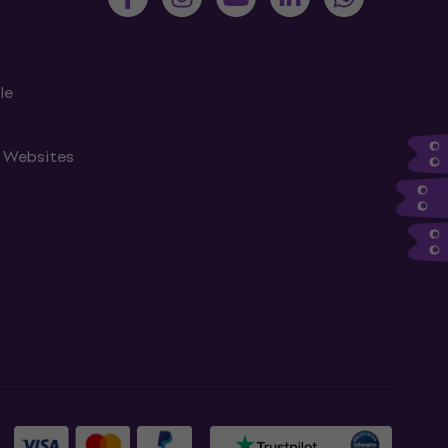
le
n Websites