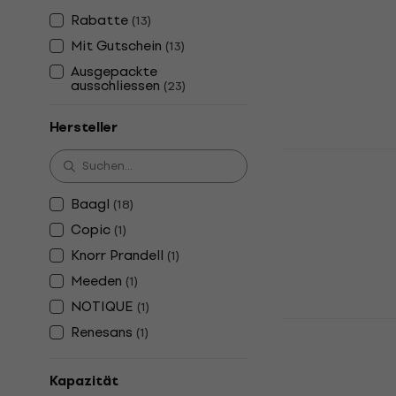
Federmäppc
Rabatte
(
13
)
Federmäppche
Mit Gutschein
(
13
)
6,84 €
mit de
Ausgepackte
ausschliessen
(
23
)
7,99 €
Auf Lager
Hersteller
Baagl Etui
Menthol
Baagl
Federmäppche
(
18
)
Copic
(
1
)
10,40 €
mit de
Knorr Prandell
(
1
)
15,90 €
Auf Lager
Meeden
(
1
)
NOTIQUE
(
1
)
Meeden 34.
Renesans
(
1
)
Federmäpp
Federmäppche
Kapazität