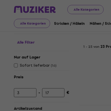
Kunst
Zeichnung
Federmäppchen
Alle Kategorien
Federmäppchen
Stricken / Häkeln
Nähen / Sti
Alle Kategorien
Alle Filter
1 - 23 von
23 Pr
Nur auf Lager
Sofort lieferbar
(
16
)
Preis
-
€
Mindestpreis
Höchstpreis
Copic Tran
Artikelzustand