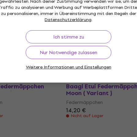
gewährleisten. Nach deiner Zustimmung verwenden wir sie, um de
Traffic zu analysieren und Werbung auf Werbeplattformen Dritte
zu personalisieren, immer in Übereinstimmung mit den Regeln der
nim Art Etui
Baagl Etui Federmäppc
Datenschutzerklärung
.
hen Think of Me
Grey
n
Federmäppchen
Ich stimme zu
15,90 €
 Code
MUZMUZ-30
Auf dem Weg
 Federmäppchen
Baagl Etui Federmäppc
Nur Notwendige zulassen
Beige
n
Federmäppchen
Weitere Informationen und Einstellungen
15,10 €
er
Nicht auf Lager
 Federmäppchen
Baagl Etui Federmäppc
Moon ( Variant )
n
Federmäppchen
14,20 €
er
Nicht auf Lager