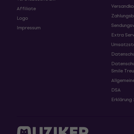
Versandko
Affiliate
Zahlungsb
Logo
Sendungsv
Impressum
Extra Ser
Umsatzste
Datenschu
Datenschu
Smile Tr
Allgemein
DSA
Erklärung 