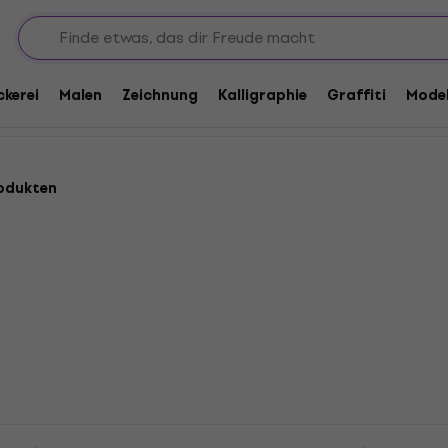
ckerei
Malen
Zeichnung
Kalligraphie
Graffiti
Model
odukten
sotype SenseBag
Baagl Etui Federmäppc