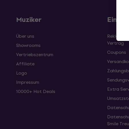
Muziker
Einkau
Über uns
Reklamati
Vertrag
Showrooms
Coupons
Vertriebszentrum
Versandko
Affiliate
Zahlungsb
Logo
Sendungsv
Impressum
Extra Ser
10000+ Hot Deals
Umsatzste
Datenschu
Datenschu
Smile Tr