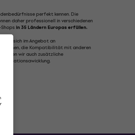
ndenbedürfnisse perfekt kennen. Die
nnen daher professionell in verschiedenen
E-Shops
in 35 Ländern Europas erfüllen.
 ihnen, sich im Angebot an
gleichen, die Kompatibilität mit anderen
ch geben wir auch zusätzliche
Reklamationsawicklung.
n
r