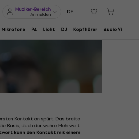
Geschenkideen
FAQ
Muziker Blog
Muziker-Bereich
DE
Anmelden
ng
Mikrofone
PA
Licht
DJ
Kopfhörer
Audio Video
ersten Kontakt an spürt. Das breite
die Basis, doch der wahre Mehrwert
twort kann den Kontakt mit einem