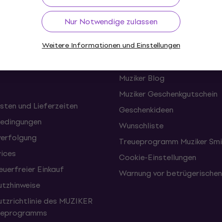
Nur Notwendige zulassen
f
Nützliches
Weitere Informationen und Einstellungen
onen und Rücktritte vom
FAQ - Häufig gestellte Frag
Muziker Blog
Muziker Geschenkgutschein
sten und Lieferzeiten
Geschenkideen
edingungen
Wunschliste
erfolgung
Treueprogramm Muziker Smi
vices
Cookie-Einstellungen
uerfreier Einkauf
Warnung vor betrügerische
tzhinweise
tzrichtlinie des MUZIKER
eueprogramms