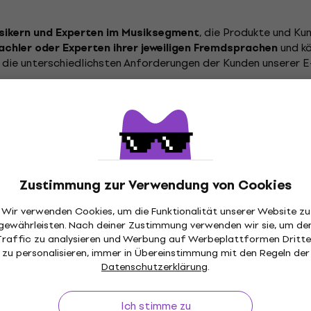
, die Produkte und Ku
sikern und Experten im Musiksegment
und kö
chler oder Experten ihrer jeweiligen Fremdsprachen
 die unterschiedlichsten Anforderungen der Kunden unserer 
hnellen
. Wir helfen
Online-Chat, telefonisch oder per E-Mail
inden, deren Funktionen, Eigenschaften und Parameter zu ver
– je nach Spielstil oder Erfahrungsniveau. Natürli
zu beraten
hlung, Lieferung der Sendung oder zum aktuellen Status der 
Zustimmung zur Verwendung von Cookies
Wir verwenden Cookies, um die Funktionalität unserer Website zu
gewährleisten. Nach deiner Zustimmung verwenden wir sie, um de
Traffic zu analysieren und Werbung auf Werbeplattformen Dritte
zu personalisieren, immer in Übereinstimmung mit den Regeln der
Datenschutzerklärung
.
Ich stimme zu