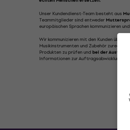
echten Menschen ersetzen.
Unser Kundendienst-Team besteht aus
Mu
Teammitglieder sind entweder
Mutterspra
europäischen Sprachen kommunizieren und
Wir kommunizieren mit den Kunden über sc
Musikinstrumenten und Zubehör zurechtzuf
Produkten zu prüfen und
bei der Auswahl 
Informationen zur Auftragsabwicklung, Za