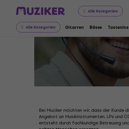
Alle Kategorien
P
Gitarren
Bässe
Tastenin
Alle Kategorien
Bei Muziker möchten wir, dass der Kunde d
Angebot an Musikinstrumenten, LPs und CD
entsteht durch fachkundige Betreuung und