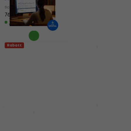
63,80 €
Scoring software
Zum Herunterladen
verfügbar
768 €
Zum Herunterladen
verfügbar
Rabatt
Steinberg Dorico
AVID Sibelius Ultimate
Elements 6 Full Version
Perpetual AScore
(Digitales Produkt)
PScore NotateMe
(Digitales Produkt)
Scoring software
Scoring software
92 €
Zum Herunterladen
808 €
1.029 €
- 21 %
verfügbar
Zum Herunterladen
verfügbar
AVID Sibelius Ultimate
HAPPY HOUR
1Y Subscription NEW
AVID Sibelius Ultimate
(Digitales Produkt)
Perpetual AudioScore
(Digitales Produkt)
Scoring software