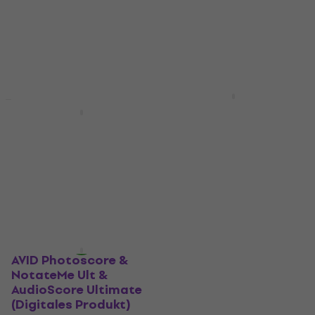
241 €
245 €
Scoring software
Zum Herunterladen
675 €
786 €
- 14 %
verfügbar
Zum Herunterladen
verfügbar
AVID AudioScore
Ultimate (Digitales
AVID Sibelius Artist 1Y
Produkt)
Subscription NEW
(Digitales Produkt)
Scoring software
273 €
277 €
Scoring software
Zum Herunterladen
95 €
122 €
- 22 %
verfügbar
Zum Herunterladen
verfügbar
AVID Photoscore &
NotateMe Ult &
AudioScore Ultimate
(Digitales Produkt)