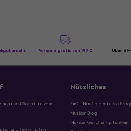
ückgaberecht
Versand gratis
von 199 €
Über 3 M
f
Nützliches
onen und Rücktritte vom
FAQ - Häufig gestellte Frag
Muziker Blog
Muziker Geschenkgutschein
sten und Lieferzeiten