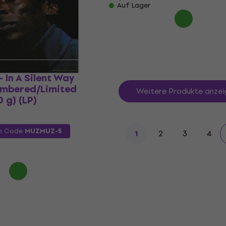
Auf Lager
- In A Silent Way
umbered/Limited
Weitere Produkte anzei
0 g) (LP)
m Code
MUZMUZ-5
2
3
4
1