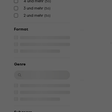
4 und mehr
(
56
)
23,40 €
Auf Lager
3 und mehr
(
56
)
2 und mehr
(
56
)
Format
HAPPY HOUR
Yello - One
Schallplatte
5
/5
25,70 €
28,4
Genre
Auf Lager
Gene Ammons
Schallplatte
5
/5
47,10 €