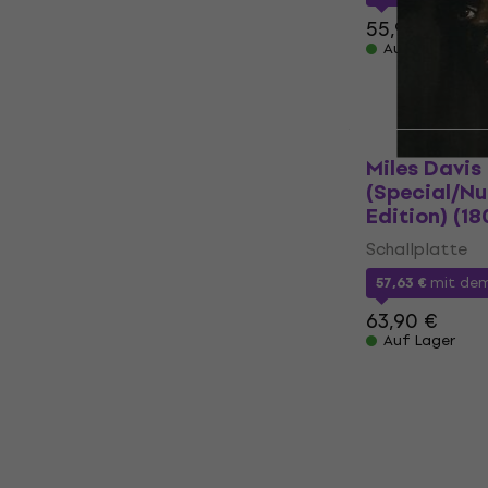
55,90 €
Auf Lager
Miles Davis 
(Special/N
Edition) (18
Schallplatte
57,63 €
mit de
63,90 €
Auf Lager