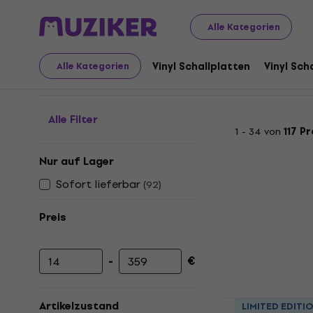
Schallplatten und CDs
Vinyl Schallplatten für Audiophi
Alle Kategorien
Vinyl Schallplatten für 
Vinyl Schallplatten
Vinyl Sch
Alle Kategorien
Alle Filter
1 - 34 von
117 P
Nur auf Lager
Sofort lieferbar
(
92
)
Preis
-
€
Mindestpreis
Höchstpreis
Sade - Diam
Artikelzustand
LIMITED EDITI