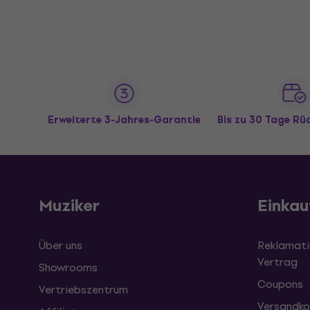
Erweiterte 3-Jahres-Garantie
Bis zu 30 Tage R
Muziker
Einkau
Über uns
Reklamati
Vertrag
Showrooms
Coupons
Vertriebszentrum
Versandko