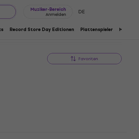
Geschenkideen
FAQ
Muziker Blog
Muziker-Bereich
DE
Anmelden
ks
Record Store Day Editionen
Plattenspieler
Musik Pl
Favoriten
h
The Dave Brubeck Quartet -