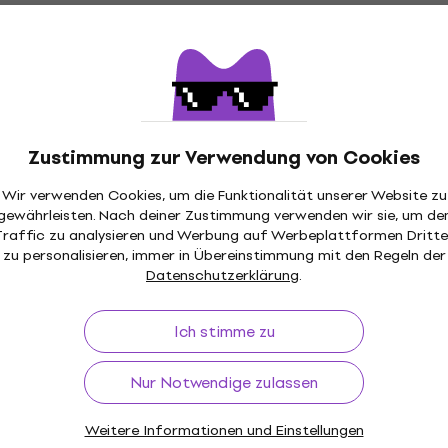
ists - The Sound Of
HAPPY HOUR
o) (200g) (LP)
Miles Davis - Milestones
(Limited Edition) (LP)
Zustimmung zur Verwendung von Cookies
Schallplatte
Wir verwenden Cookies, um die Funktionalität unserer Website zu
65,50 €
gewährleisten. Nach deiner Zustimmung verwenden wir sie, um de
Auf Lager
Traffic zu analysieren und Werbung auf Werbeplattformen Dritte
zu personalisieren, immer in Übereinstimmung mit den Regeln der
Datenschutzerklärung
.
Ich stimme zu
 - All Mornin' Long
The Miles Davis Quintet 
Nur Notwendige zulassen
Relaxin' With The Miles 
Quintet (Reissue) (Repre
(Mono) (LP)
Weitere Informationen und Einstellungen
m Code
MUZMUZ-15