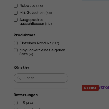
Quality) (LP
Rabatte
(
48
)
Schallplatte
Mit Gutschein
(
45
)
5
/5
Ausgepackte
21,99 €
ausschliessen
(
117
)
Auf Lager
Produktset
Einzelnes Produkt
(
117
)
Möglichkeit eines eigenen
Chet Baker 
Sets
(
4
)
(Reissue) (1
Schallplatte
Künstler
4,9
/5
15,80 €
Auf Lager
Sade - Stro
Rabatt
(High Qualit
Bewertungen
Schallplatte
5
(
44
)
4,7
/5