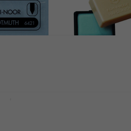
R 6421018009KD
KOH-I-NOOR Putty
gummi 1 stk
Kunststoffgummi 1 stk
Radiergummi
4,9
/5
0,89 €
Auf Lager
ll 82.4101
KOH-I-NOOR 6312001001
gummi
Radiergummi in einem Bl
1 stk
Radiergummi
5
/5
1,99 €