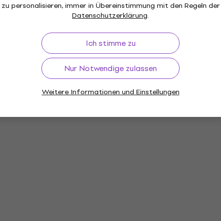
zu personalisieren, immer in Übereinstimmung mit den Regeln der
2,39 €
Datenschutzerklärung
.
Auf Lager
ll 82.4129
Ich stimme zu
gummi
DOMS N80635 Radierg
Nur Notwendige zulassen
Radiergummi
5
/5
Weitere Informationen und Einstellungen
1,19 €
Auf dem Weg