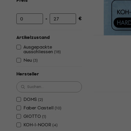
Preis
-
€
Mindestpreis
Höchstpreis
Artikelzustand
KOH-I-NOO
Ausgepackte
Kunststoff
ausschliessen
(
18
)
Neu
(
3
)
Radiergummi
5
/5
0,79 €
Hersteller
Auf Lager
Faber Caste
DOMS
(
2
)
Kunststoff
Faber Castell
(
10
)
Radiergummi
GIOTTO
(
1
)
2,19 €
Auf Lager
KOH-I-NOOR
(
4
)