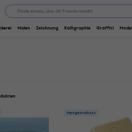
ckerei
Malen
Zeichnung
Kalligraphie
Graffiti
Model
odukten
Mengenrabatt