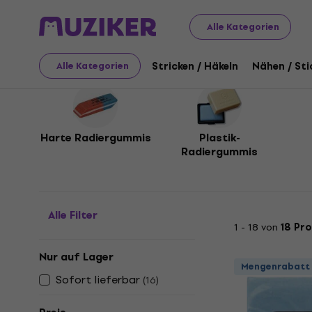
Kunst
Zeichnung
Radiergummis
Alle Kategorien
Radiergummis
Stricken / Häkeln
Nähen / Sti
Alle Kategorien
Harte Radiergummis
Plastik-
Radiergummis
Alle Filter
1 - 18 von
18 Pr
Nur auf Lager
Mengenrabatt
Sofort lieferbar
(
16
)