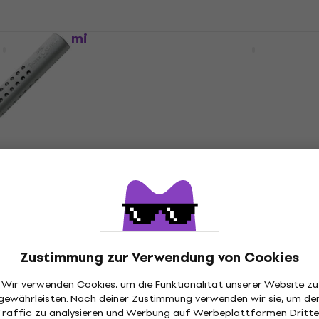
Auf Lager
ell Art Gummi
Faber Castell 82.4128 
Radiergummi
9,89 €
Auf Lager
ll 82.4117 Gummi
Faber Castell 82.4125
Radiergummi in einem Bl
Radiergummi
2,29 €
Auf Lager
Zustimmung zur Verwendung von Cookies
ll 82.4123
Faber Castell 82.4122
Neu
Wir verwenden Cookies, um die Funktionalität unserer Website zu
 in einem Bleistift
Radiergummi in einem Bl
gewährleisten. Nach deiner Zustimmung verwenden wir sie, um de
Radiergummi
Traffic zu analysieren und Werbung auf Werbeplattformen Dritte