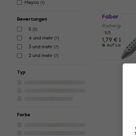
Meyco
(
1
)
Faber Cast
Bewertungen
Radiergummi
5
(
5
)
5
/5
4 und mehr
(
7
)
1,79 €
2,09 €
Auf Lager
3 und mehr
(
7
)
2 und mehr
(
7
)
Faber Caste
Radiergummi
Typ
2,49 €
Auf Lager
Farbe
Faber Caste
Radiergummi
Radiergummi