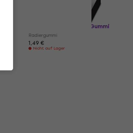
Radiergummi
2,59 €
Auf Lager
Faber Castell 82.4113 Gummi
ummi
Radiergummi
1,49 €
Nicht auf Lager