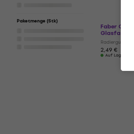
1,89 €
1,99 €
Auf Lager
Paketmenge (Stk)
Faber Caste
Glasfaser
Radiergummi
2,49 €
Auf Lager