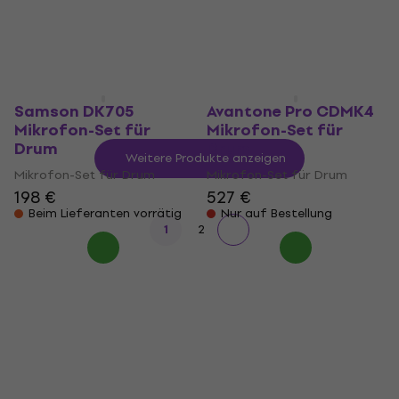
Mikrofon-Set für Drum
Mikrofon-Set für Drum
272 €
648 €
Nur auf Bestellung
Nur auf Bestellung
Samson DK705
Avantone Pro CDMK4
Mikrofon-Set für
Mikrofon-Set für
Drum
Drum
Weitere Produkte anzeigen
Mikrofon-Set für Drum
Mikrofon-Set für Drum
198 €
527 €
Beim Lieferanten vorrätig
Nur auf Bestellung
1
2