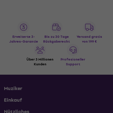
Erweiterte 3-
Bis zu 30 Tage
Versand gratis
Jahres-Garantie
Rückgaberecht
von 199 €
Über 3 Millionen
Profesioneller
Kunden
Support
Muziker
Einkauf
Nützliches