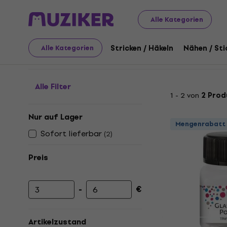
Kunst
Malerei auf Glas und Porzellan
Werkzeuge zum 
Alle Kategorien
Werkzeuge zum Malen a
Stricken / Häkeln
Nähen / Sti
Alle Kategorien
Alle Filter
1 - 2 von
2 Prod
Nur auf Lager
Mengenrabatt
Sofort lieferbar
(
2
)
Preis
-
€
Mindestpreis
Höchstpreis
Artikelzustand