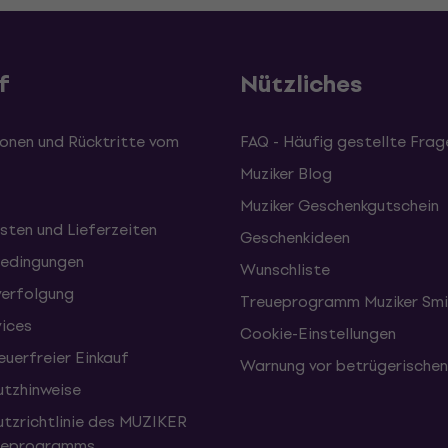
f
Nützliches
onen und Rücktritte vom
FAQ - Häufig gestellte Frag
Muziker Blog
Muziker Geschenkgutschein
sten und Lieferzeiten
Geschenkideen
edingungen
Wunschliste
erfolgung
Treueprogramm Muziker Smi
vices
Cookie-Einstellungen
uerfreier Einkauf
Warnung vor betrügerische
tzhinweise
tzrichtlinie des MUZIKER
eueprogramms