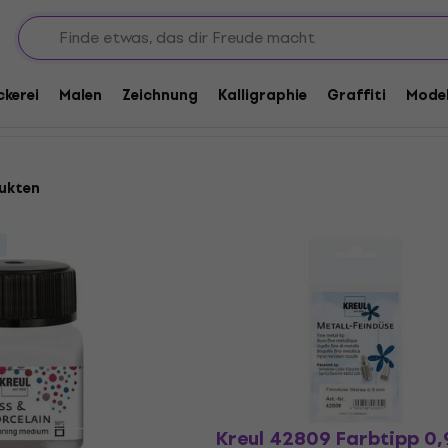
Malen auf Glas und Porzellan
uf Glas und Porzellan
ckerei
Malen
Zeichnung
Kalligraphie
Graffiti
Model
ukten
Kreul 42809 Farbtipp 0