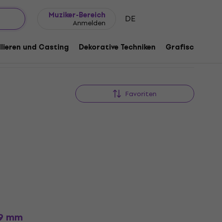
Geschenkideen
FAQ
Muziker Blog
Muziker-Bereich
DE
Anmelden
lieren und Casting
Dekorative Techniken
Grafische Tech
Favoriten
,9 mm