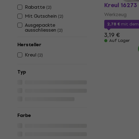
Kreul 16273 
Rabatte
(
2
)
Werkzeug
Mit Gutschein
(
2
)
2,78 €
mit de
Ausgepackte
ausschliessen
(
2
)
3,19 €
Auf Lager
Hersteller
Kreul
(
2
)
Typ
Farbe