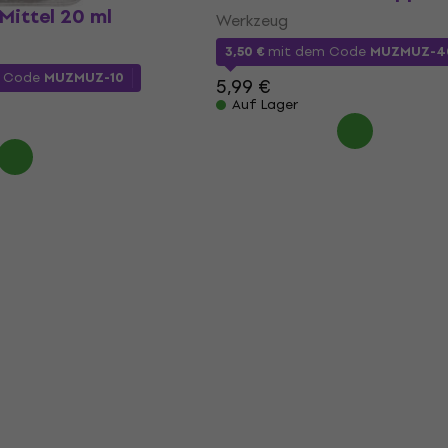
Mittel 20 ml
Werkzeug
3,50 €
mit dem Code
MUZMUZ-4
m Code
MUZMUZ-10
5,99 €
Auf Lager