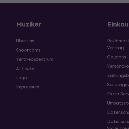
Muziker
Einkau
Über uns
Reklamati
Vertrag
Showrooms
Coupons
Vertriebszentrum
Versandko
Affiliate
Zahlungsb
Logo
Sendungsv
Impressum
Extra Ser
Umsatzste
Datenschu
Datenschu
Smile Tr