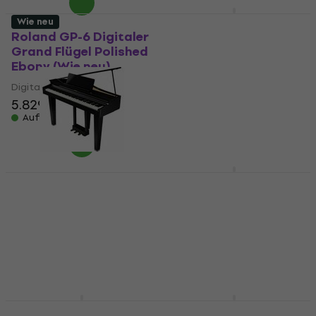
Roland GP-3 SET
Wie neu
Digitaler Grand Flügel
Roland GP-6 Digitaler
Polished Ebony
Grand Flügel Polished
Ebony (Wie neu)
Digitaler Grand Flügel
Digitaler Grand Flügel
4
/5
5.829 €
3.342,55 €
mit dem Code
MUZMUZ-20
Auf Lager
4.199 €
Auf Lager
Pearl River GP 1100 SET
Digitaler Grand Flügel
Roland GP-3 Digitaler
White
Grand Flügel Polished
Ebony (Wie neu)
Digitaler Grand Flügel
3.059 €
Digitaler Grand Flügel
2.489 €
Auf Lager
2.649 €
- 6 %
Auf Lager
Yamaha N1X Digitaler
Yamaha CVP-909GP