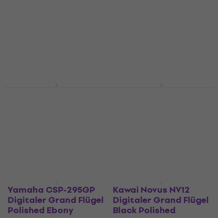
Grand Flügel Black
Digitaler Grand Flügel
Polished
Black
Digitaler Grand Flügel
Digitaler Grand Flügel
8.849 €
17.610 €
Beim Lieferanten vorrätig
Nicht auf Lager
Yamaha CSP-
Kawai DG30 Digitaler
295GPWH Digitaler
Grand Flügel Polished
Grand Flügel White
Ebony
Digitaler Grand Flügel
Digitaler Grand Flügel
15.290 €
4.299 €
Nicht auf Lager
Nur auf Bestellung
Yamaha CSP-295GP
Kawai Novus NV12
Digitaler Grand Flügel
Digitaler Grand Flügel
Polished Ebony
Black Polished