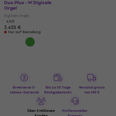
Duo Plus - W Digitale
Orgel
Digitale Orgel
4,9
/5
3.435 €
Nur auf Bestellung
Erweiterte 3-
Bis zu 30 Tage
Versand gratis
Jahres-Garantie
Rückgaberecht
von 199 €
Über 3 Millionen
Profesioneller
Kunden
Support