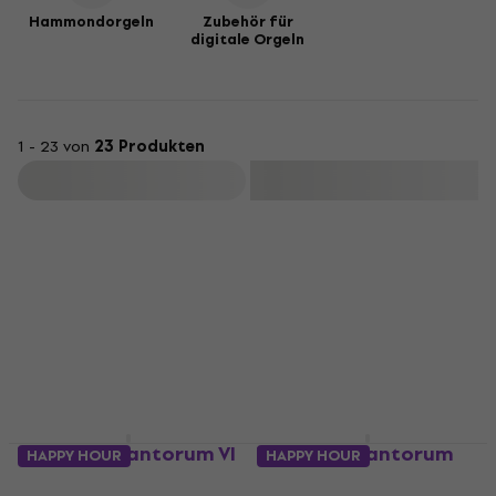
Hammondorgeln
Zubehör für
digitale Orgeln
1 - 23 von
23 Produkten
Filtern
Viscount Cantorum VI
Viscount Cantorum
HAPPY HOUR
HAPPY HOUR
Plus Digitale Orgel
DUO Plus Digitale