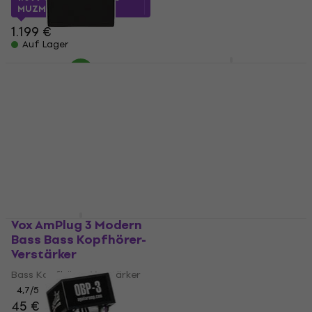
Auf Lager
MUZMUZ-5
1.199 €
Auf Lager
Fender Rumble 100
Hartke TX300
Schutzhülle für
Transistor
Bassverstärker
Bassverstärker
Schutzhülle für
Transistor Bassverstärker
Bassverstärker
4,8
/5
355 €
5
/5
21,90 €
Auf Lager
Auf Lager
Vox AmPlug 3 Modern
Markbass Markworld
Bass Bass Kopfhörer-
Bag M Schutzhülle für
Verstärker
Bassverstärker
Bass Kopfhörer-Verstärker
Schutzhülle für
Bassverstärker
4,7
/5
45 €
4,8
/5