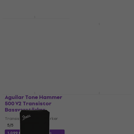
Auf Lager
Ampeg V-4B Röhren
Bassverstärker
Behringer BXD3000H
Ultrabass Transistor
Röhren Bassverstärker
Bassverstärker
5
/5
1.499 €
Transistor Bassverstärker
Auf Lager
4,8
/5
142 €
Auf Lager
Aguilar Tone Hammer
Darkglass Tone
500 V2 Transistor
Capsule V2
Bassverstärker
Bassvorverstärker
Transistor Bassverstärker
Bassvorverstärker
5
/5
4,9
/5
179 €
182 €
1.099 €
mit dem Code