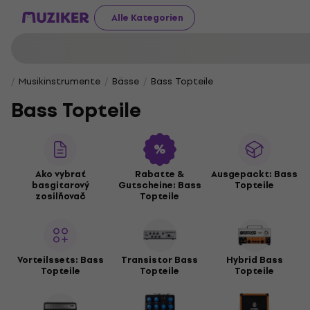
Alle Kategorien
Musikinstrumente
Bässe
Bass Topteile
Bass Topteile
Ako vybrať
Rabatte &
Ausgepackt: Bass
basgitarový
Gutscheine: Bass
Topteile
zosilňovač
Topteile
Vorteilssets: Bass
Transistor Bass
Hybrid Bass
Topteile
Topteile
Topteile