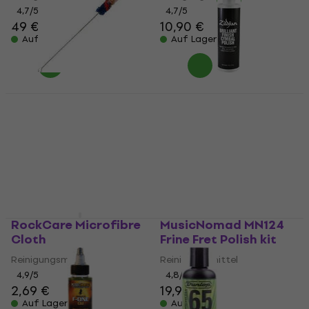
4,7
/5
4,7
/5
49 €
10,90 €
Auf Lager
Auf Lager
Hohner TM80001
Zildjian P1300
Auswischer
Poliermaschine 250 ml
Auswischer
Reinigungsmittel
4,8
/5
4,8
/5
3,89 €
13 €
Auf Lager
Auf Lager
RockCare Microfibre
MusicNomad MN124
Cloth
Frine Fret Polish kit
Reinigungsmittel
Reinigungsmittel
4,9
/5
4,8
/5
2,69 €
19,90 €
Auf Lager
Auf Lager