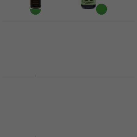
MusicNomad MN105
Dunlop 6574
Fretboard F-ONE Oil
Reinigungsmittel
0,06 L
4,7
/5
Reinigungsmittel
10,90 €
Auf Lager
4,8
/5
9,60 €
Auf Lager
Fender Factory
Dunlop 5400 Putztuch
Microfiber Cloth
Putztuch
Reinigungsmittel
5
/5
4,99 €
5,09 €
4,7
/5
4,90 €
Auf Lager
Auf Lager