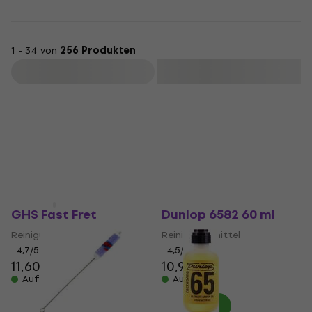
1 - 34 von
256 Produkten
Filtern
GHS Fast Fret
Dunlop 6582 60 ml
Reinigungsmittel
Reinigungsmittel
4,7
/5
4,5
/5
11,60 €
10,90 €
Auf Lager
Auf Lager