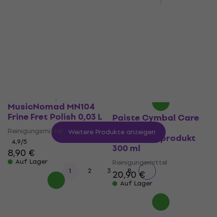
Auswischer
Aulos G1-Aulos
Öl/Creme für
Auswischer
Blasinstrumente
4,2
/5
2,99 €
Öl/Creme für
Auf Lager
Blasinstrumente
4,9
/5
1,99 €
Auf Lager
MusicNomad MN104
Frine Fret Polish 0,03 L
Paiste Cymbal Care
Maintainer
Reinigungsmittel
Weitere Produkte anzeigen
Reinigungsprodukt
4,9
/5
300 ml
8,90 €
Auf Lager
Reinigungsmittel
...
1
2
3
8
20,90 €
Auf Lager