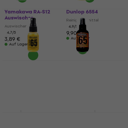
Yamakawa RA-S12
Dunlop 6554
Auswischer
Reinigungsmittel
Auswischer
4,9
/5
9,90 €
4,7
/5
3,89 €
Auf Lager
Auf Lager
Dunlop 6551SI Lemon
Dunlop 654
Oil 1oz 30 ml
Reinigungsmittel
Reinigungsmittel
4,8
/5
9,90 €
4,6
/5
5,99 €
Auf Lager
Auf Lager
Dunlop 6524
D'Addario Planet
Waves PW-XLR8-01
Reinigungsmittel