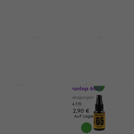
Reinigungsmittel
4,7
/5
8,90 €
4,4
/5
9,90 €
Auf Lager
Auf Lager
D'Addario Planet
Fender Speed Slick
Waves PW-LMN 0,059 L
String Cleaner
Reinigungsmittel
Reinigungsmittel
4,8
/5
4,5
/5
5,40 €
5,90 €
Auf Lager
Auf Lager
Dunlop 6504
Dunlop 6502
Reinigungsmittel
Reinigungsmittel
4,7
/5
4,7
/5
39 €
22,90 €
Auf Lager
Auf Lager