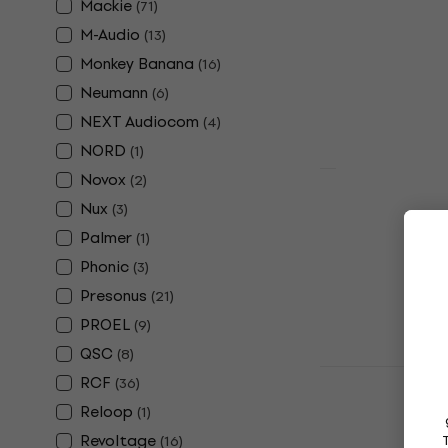
Mackie
(
71
)
Aktiver Lautsp
M-Audio
(
13
)
5
/5
399 €
Monkey Banana
(
16
)
Auf Lager
Neumann
(
6
)
NEXT Audiocom
(
4
)
NORD
(
1
)
Novox
(
2
)
Yamaha HS 
Nux
(
3
)
Studiomonit
Palmer
(
1
)
Aktiver Studio
Phonic
(
3
)
4,8
/5
Presonus
(
21
)
159 €
169 €
PROEL
(
9
)
Auf Lager
QSC
(
8
)
Behringer E
RCF
(
36
)
Aktiver Lau
Reloop
(
1
)
Aktiver Lautsp
Revoltage
(
16
)