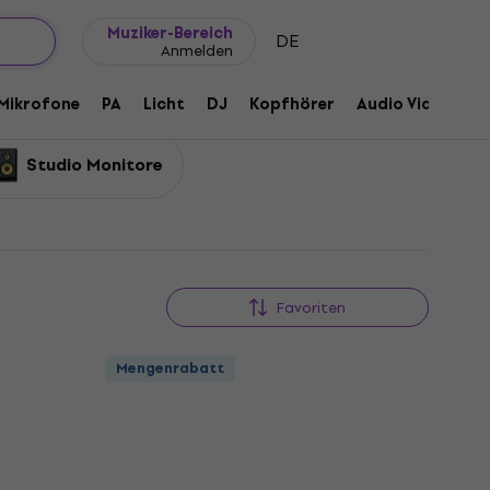
Geschenkideen
FAQ
Muziker Blog
Muziker-Bereich
DE
Anmelden
Mikrofone
PA
Licht
DJ
Kopfhörer
Audio Video
Z
Studio Monitore
Favoriten
Mengenrabatt