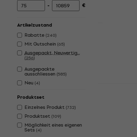
-
€
Mindestpreis
Höchstpreis
Artikelzustand
Revoltage R
Rabatte
(
240
)
Lautsprech
Mit Gutschein
(
65
)
Aktiver Lautsp
Ausgepackt, Neuwertig...
4,9
/5
(
256
)
199 €
Ausgepackte
Auf Lager
ausschliessen
(
585
)
Neu
(
4
)
Behringer P
Lautsprech
Produktset
Aktiver Lautsp
Einzelnes Produkt
(
732
)
4,7
/5
139 €
Produktset
(
109
)
Auf Lager
Möglichkeit eines eigenen
Sets
(
4
)