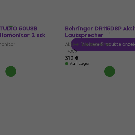
Auf Lager
- 11 %
STUDIO 50USB
Behringer DR115DSP Akti
diomonitor 2 stk
Lautsprecher
monitor
Aktiver Lautsprecher
Weitere Produkte anzei
4,6
/5
312 €
Auf Lager