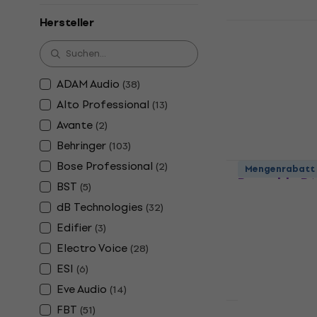
Hersteller
Behringer B
Lautsprech
Aktiver Lautsp
4,8
/5
ADAM Audio
(
38
)
272 €
Alto Professional
(
13
)
Auf Lager
Avante
(
2
)
Behringer
(
103
)
Yamaha ST
Bose Professional
(
2
)
Mengenrabatt
Partable P
BST
(
5
)
Partable PA-S
dB Technologies
(
32
)
4,8
/5
Edifier
(
3
)
649 €
Electro Voice
(
28
)
Auf Lager
ESI
(
6
)
Eve Audio
(
14
)
FBT
Mengenrabatt
(
51
)