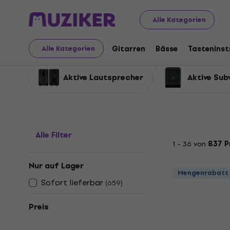
Musikinstrumente
DJ
DJ-Lautsprecher
Alle Kategorien
DJ-Lautsprecher
Gitarren
Bässe
Tastenins
Alle Kategorien
Aktive Lautsprecher
Aktive Su
Alle Filter
1 - 36 von
837 P
Nur auf Lager
Mengenrabatt
Sofort lieferbar
(
659
)
Preis