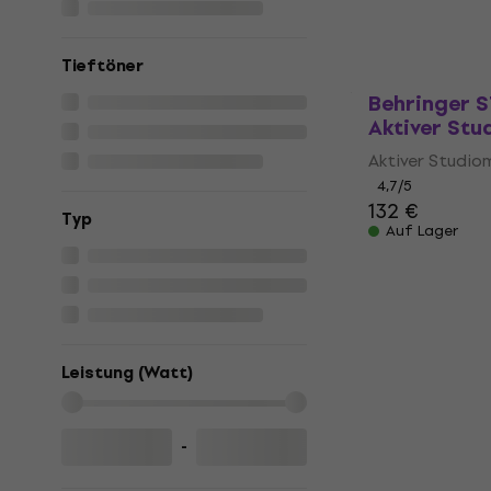
256 €
289 €
Auf Lager
Tieftöner
Behringer 
Aktiver Stu
Aktiver Studio
4,7
/5
132 €
Typ
Auf Lager
Leistung (Watt)
-