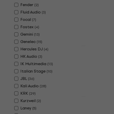
JBL EON 715
Fender
(
2
)
Lautsprech
Fluid Audio
(
3
)
Aktiver Lautsp
Focal
(
7
)
4,8
/5
Fostex
(
4
)
569 €
579 €
Auf Lager
Gemini
(
13
)
Genelec
(
15
)
Hercules DJ
(
4
)
Mengenrabatt
Revoltage R
HK Audio
(
3
)
Lautsprech
IK Multimedia
(
13
)
Aktiver Lautsp
Italian Stage
(
10
)
5
/5
JBL
(
36
)
449 €
Auf Lager
Kali Audio
(
28
)
KRK
(
29
)
Rabatt
Kurzweil
(
2
)
Revoltage R
Laney
(
5
)
Lautsprech