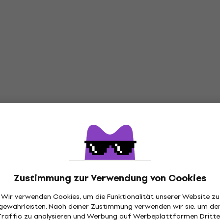
recher
Aktiver Lautsprecher
4,9
/5
828 €
Auf Lager
5 Aktiver
FBT Mitus 112A Aktiver
or 1 stk
Lautsprecher
monitor
Aktiver Lautsprecher
3,8
/5
- 6 %
1.388,71 €
mit dem Code
MUZMUZ
1.590 €
Zustimmung zur Verwendung von Cookies
Auf Lager
urolive B115W
Edifier MR4 Aktiver
Mengenrabatt
tsprecher
Studiomonitor 2 stk
Wir verwenden Cookies, um die Funktionalität unserer Website zu
gewährleisten. Nach deiner Zustimmung verwenden wir sie, um de
recher
Aktiver Studiomonitor
Traffic zu analysieren und Werbung auf Werbeplattformen Dritte