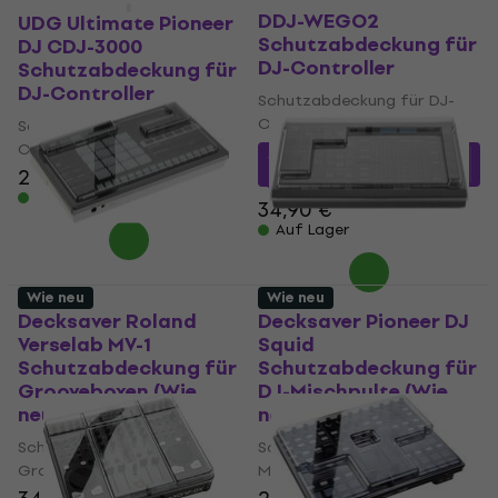
DDJ-WEGO2
UDG Ultimate Pioneer
Schutzabdeckung für
DJ CDJ-3000
DJ-Controller
Schutzabdeckung für
DJ-Controller
Schutzabdeckung für DJ-
Controller
Schutzabdeckung für DJ-
Controller
31,22 €
mit dem Code
29 €
MUZMUZ-10
Auf Lager
34,90 €
Auf Lager
Wie neu
Wie neu
Decksaver Roland
Decksaver Pioneer DJ
Verselab MV-1
Squid
Schutzabdeckung für
Schutzabdeckung für
Grooveboxen (Wie
DJ-Mischpulte (Wie
neu)
neu)
Schutzabdeckung für
Schutzabdeckung für DJ-
Grooveboxen
Mischpulte