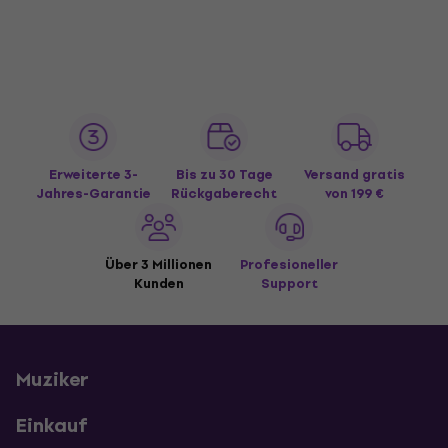
Erweiterte 3-
Bis zu 30 Tage
Versand gratis
Jahres-Garantie
Rückgaberecht
von 199 €
Über 3 Millionen
Profesioneller
Kunden
Support
Muziker
Einkauf