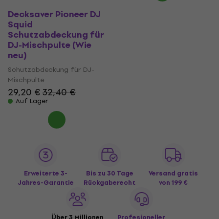
Decksaver Pioneer DJ
Squid
Schutzabdeckung für
DJ-Mischpulte (Wie
neu)
Schutzabdeckung für DJ-
Mischpulte
29,20 €
32,40 €
Auf Lager
Erweiterte 3-
Bis zu 30 Tage
Versand gratis
Jahres-Garantie
Rückgaberecht
von 199 €
Über 3 Millionen
Profesioneller