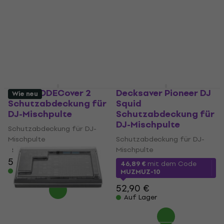
Rode RODECover 2
Decksaver Pioneer DJ
Wie neu
Schutzabdeckung für
Squid
DJ-Mischpulte
Schutzabdeckung für
DJ-Mischpulte
Schutzabdeckung für DJ-
Mischpulte
Schutzabdeckung für DJ-
Mischpulte
5
/5
57,70 €
46,89 €
mit dem Code
Auf Lager
MUZMUZ-10
52,90 €
Auf Lager