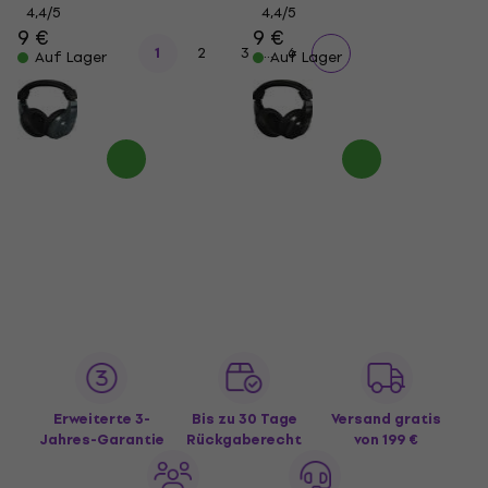
4,4
/5
4,4
/5
9 €
9 €
...
1
2
3
6
Auf Lager
Auf Lager
Erweiterte 3-
Bis zu 30 Tage
Versand gratis
Jahres-Garantie
Rückgaberecht
von 199 €