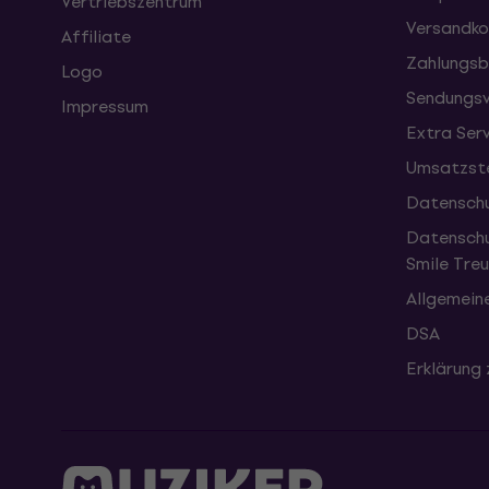
Vertriebszentrum
Versandko
Affiliate
Zahlungsb
Logo
Sendungsv
Impressum
Extra Ser
Umsatzste
Datenschu
Datenschu
Smile Tr
Allgemein
DSA
Erklärung 