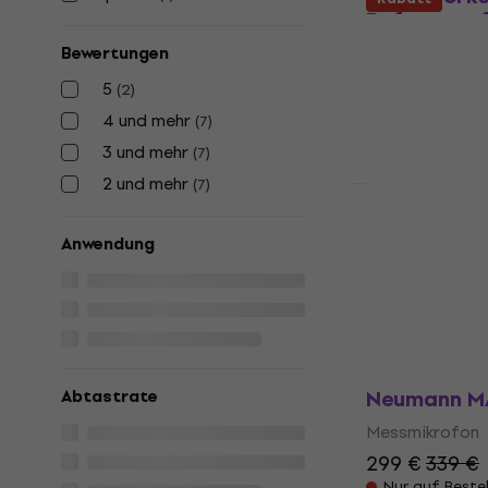
Reference f
with Measu
Bewertungen
Messmikro
5
(
2
)
Messmikrofon
4 und mehr
(
7
)
553 €
Auf Lager
3 und mehr
(
7
)
2 und mehr
(
7
)
Rabatt
Behringer 
Messmikro
Anwendung
Messmikrofon
4,6
/5
31,70 €
37,50
Auf dem Weg
Neumann MA
Abtastrate
Messmikrofon
299 €
339 €
Nur auf Beste