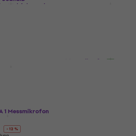
or Multichannel
Virtual Monitoring PRO 
rement Microphone
Binaural Messmikrofon
fon
Messmikrofon
271,21 €
mit dem Code
MUZMUZ-
299 €
Auf Lager
Superlux ECM999
Messmikrofon
ECM 8000
fon
Messmikrofon
4,6
/5
35 €
Auf dem Weg
 €
- 15 %
 1 Messmikrofon
- 12 %
llung