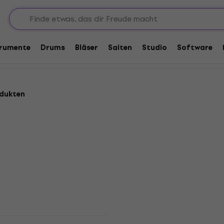
trumente
Drums
Bläser
Saiten
Studio
Software
odukten
HAPPY HOUR
 Calibrated