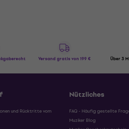
ückgaberecht
Versand gratis
von 199 €
Über 3 M
f
Nützliches
onen und Rücktritte vom
FAQ - Häufig gestellte Frag
Muziker Blog