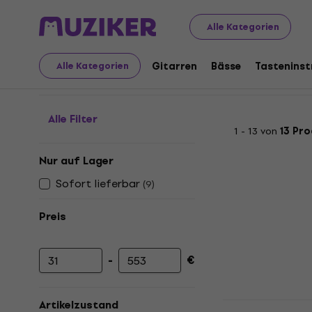
Musikinstrumente
Mikrofone
Messmikrofone
Alle Kategorien
Messmikrofone
Gitarren
Bässe
Tastenins
Alle Kategorien
Alle Filter
1 - 13 von
13 Pr
Nur auf Lager
Sofort lieferbar
(
9
)
Preis
-
€
Mindestpreis
Höchstpreis
Sonarworks
Artikelzustand