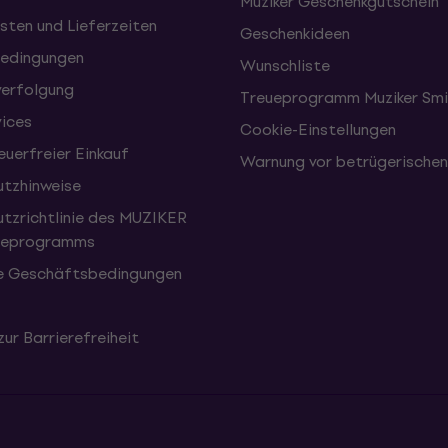
Muziker Geschenkgutschein
sten und Lieferzeiten
Geschenkideen
edingungen
Wunschliste
erfolgung
Treueprogramm Muziker Smi
vices
Cookie-Einstellungen
uerfreier Einkauf
Warnung vor betrügerische
tzhinweise
tzrichtlinie des MUZIKER
eueprogramms
e Geschäftsbedingungen
zur Barrierefreiheit