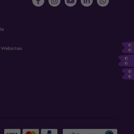
le
n Websites