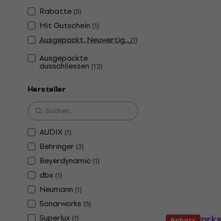
Measuremen
Rabatte
(
5
)
XREF20R5 
Mit Gutschein
(
1
)
Messmikrofon
Ausgepackt, Neuwertig...
(
1
)
4,8
/5
85 €
Ausgepackte
Auf Lager
ausschliessen
(
12
)
Hersteller
Beyerdynam
Messmikro
AUDIX
(
1
)
Messmikrofon
Behringer
(
3
)
247 €
Beyerdynamic
(
1
)
Auf Lager
dbx
(
1
)
Neumann
(
1
)
Sonarworks
(
5
)
Superlux
Sonarworks
(
1
)
Rabatt