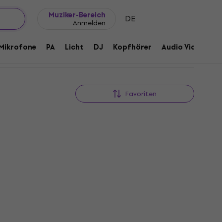
Geschenkideen
FAQ
Muziker Blog
Muziker-Bereich
DE
Anmelden
Mikrofone
PA
Licht
DJ
Kopfhörer
Audio Video
Z
Favoriten
dbx RTA-M Messmikrofon