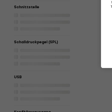
Schnittstelle
Schalldruckpegel (SPL)
USB