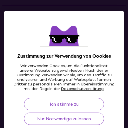
010 01 Žilina
Karte anzeigen
Kontakte
Mehr Infos
zilina@muziker.com
+421 41 3213 346
Kontaktiere uns
Mehr Infos
Zustimmung zur Verwendung von Cookies
Wir verwenden Cookies, um die Funktionalität
unserer Website zu gewährleisten. Nach deiner
Zustimmung verwenden wir sie, um den Traffic zu
analysieren und Werbung auf Werbeplattformen
Dritter zu personalisieren, immer in Übereinstimmung
DE
mit den Regeln der
Datenschutzerklärung
.
Ich stimme zu
Nur Notwendige zulassen