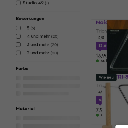
Studio 49
(
1
)
Bewertungen
Noicetone T
5
(
5
)
Triangel
4 und mehr
(
20
)
5
/5
3 und mehr
(
20
)
12,64 €
mit de
2 und mehr
(
20
)
13,90 €
Auf Lager
Farbe
Stagg TRI-8
Wie neu
Triangel
4
/5
6,27 €
mit de
Material
7,99 €
Auf Lager