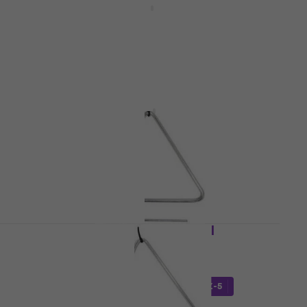
Triangel
4,3
/5
4,49 €
Auf Lager
Noicetone T002-2 Triangel
gel
Triangel
4,3
/5
4,49 €
4,59 €
Auf Lager
GEWA 827520 Triangel
Triangel
4,9
/5
5
17,15 €
mit dem Code
MUZMUZ-5