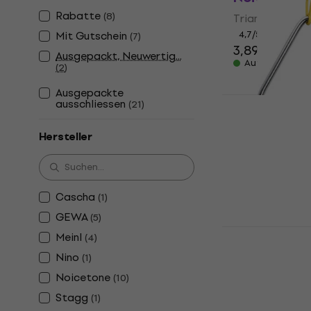
Rabatte
(
8
)
Triangel
Mit Gutschein
4,7
/5
(
7
)
3,89 €
Ausgepackt, Neuwertig...
Auf Lager
(
2
)
Ausgepackte
ausschliessen
(
21
)
Cascha HH2
Hersteller
Triangel
4,6
/5
5,89 €
Auf Lager
Cascha
(
1
)
GEWA
(
5
)
Noicetone 
Meinl
(
4
)
Triangel
Nino
(
1
)
5
/5
Noicetone
(
10
)
12,90 €
Stagg
(
1
)
Auf Lager