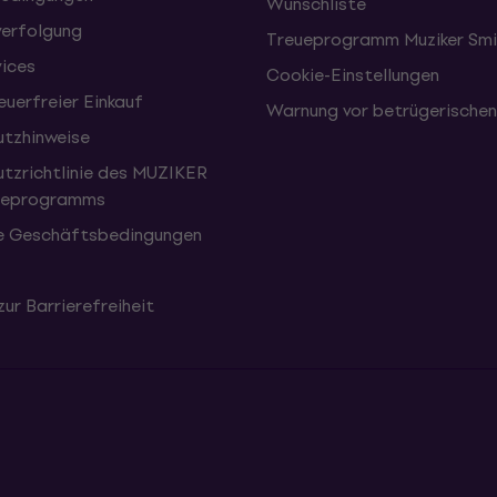
Wunschliste
erfolgung
Treueprogramm Muziker Smi
vices
Cookie-Einstellungen
uerfreier Einkauf
Warnung vor betrügerische
tzhinweise
tzrichtlinie des MUZIKER
eueprogramms
e Geschäftsbedingungen
zur Barrierefreiheit