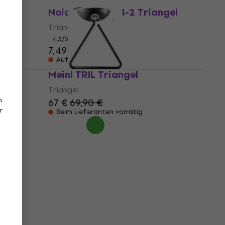
Noicetone T004-2 Triangel
Triangel
4,3
/5
7,49 €
Auf dem Weg
Meinl TRIL Triangel
Triangel
n
67 €
69,90 €
r
Beim Lieferanten vorrätig