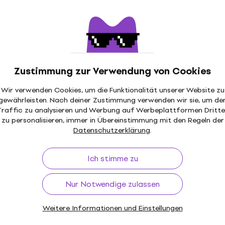
006-1 Triangel
Triangel
4,3
/5
6,49 €
Auf dem Weg
€
Zustimmung zur Verwendung von Cookies
B Triangel
Studio 49 T 20 Triangel
Rabatt
Triangel
Wir verwenden Cookies, um die Funktionalität unserer Website zu
gewährleisten. Nach deiner Zustimmung verwenden wir sie, um de
4,7
/5
Traffic zu analysieren und Werbung auf Werbeplattformen Dritte
32 €
33 €
zu personalisieren, immer in Übereinstimmung mit den Regeln der
llung
Nur auf Bestellung
Datenschutzerklärung
.
Ich stimme zu
B Triangel
Meinl GALAXY Triangel
Nur Notwendige zulassen
Triangel
4,3
/5
Weitere Informationen und Einstellungen
ten vorrätig
82 €
89,50 €
- 8 %