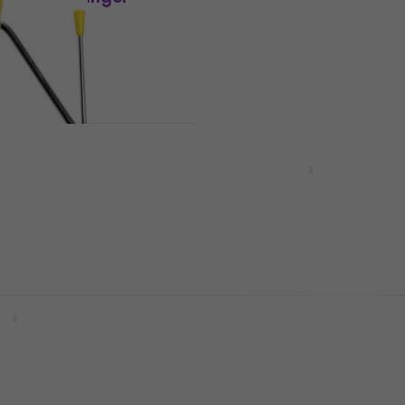
Triangel
4,7
/5
5,89 €
Auf Lager
004 Triangel
Noicetone T005-2 Trian
Triangel
4,3
/5
6,49 €
Auf Lager
T006-2 Triangel
GEWA 827515 Triangel
Triangel
4,9
/5
10,75 €
mit dem Code
MUZMUZ-2