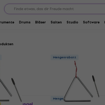
trumente
Drums
Bläser
Saiten
Studio
Software
odukten
Mengenrabatt
Mengenrabatt
DP404 Triangel
Noicetone DP406P Trian