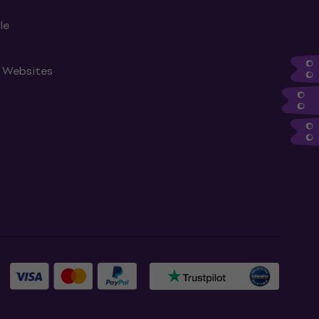
le
n Websites