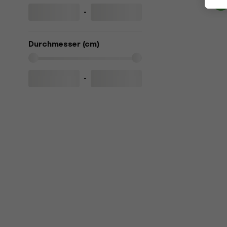
-
Durchmesser (cm)
-