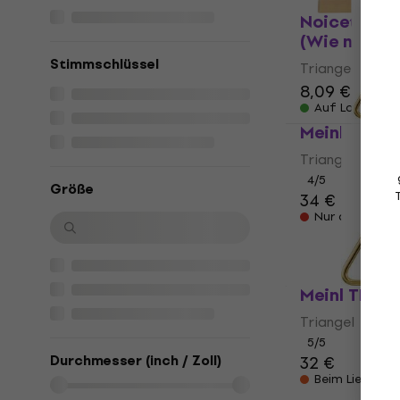
Noicetone T
(Wie neu)
Stimmschlüssel
Triangel
8,09 €
8,99 
Auf Lager
Meinl TRI20
Triangel
4
/5
Größe
34 €
Nur auf Beste
Meinl TRI15
Triangel
5
/5
Durchmesser (inch / Zoll)
32 €
Beim Lieferan