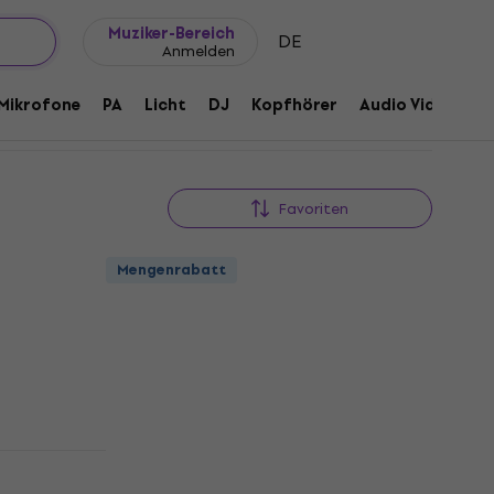
Geschenkideen
FAQ
Muziker Blog
Muziker-Bereich
DE
Anmelden
Mikrofone
PA
Licht
DJ
Kopfhörer
Audio Video
Z
Favoriten
Mengenrabatt
gel
Noicetone T001-2 Triangel