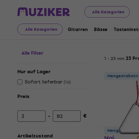
Musikinstrumente
Drums
Percussions
Triangel
Alle Kategorien
Triangel
Gitarren
Bässe
Tastenins
Alle Kategorien
Alle Filter
1 - 23 von
23 Pr
Nur auf Lager
Mengenrabatt
Sofort lieferbar
(
16
)
Preis
-
€
Mindestpreis
Höchstpreis
Mengenrabatt
Artikelzustand
Noicetone 