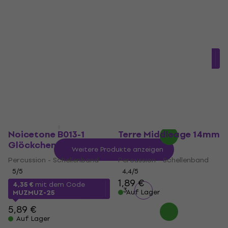
Glöckchen
Noicetone M B001-6
Glöckchen Green
Percussion - Schellenband
5
/5
Percussion - Schellenband
5
/5
8,83 €
mit dem Code
MUZMUZ-10
4,74 €
mit dem Code
MUZMUZ-15
9,89 €
Auf Lager
5,89 €
Auf Lager
Noicetone B013-1
Terre Middleage 14mm
Glöckchen Natural
Glöckchen
Weitere Produkte anzeigen
Percussion - Schellenband
Percussion - Schellenband
5
/5
4,4
/5
1,89 €
4,35 €
mit dem Code
1
2
3
Auf Lager
MUZMUZ-25
5,89 €
Auf Lager