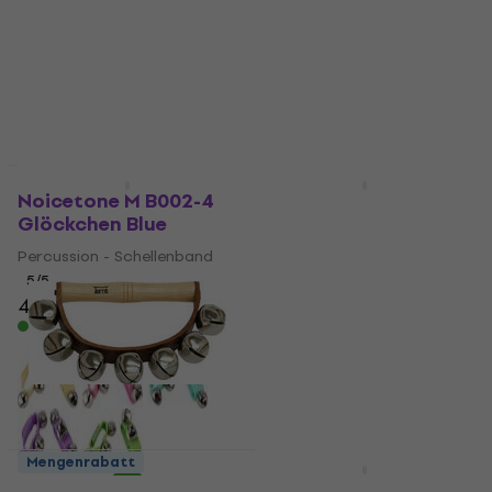
Mengenrabatt
Mengenrabatt
Noicetone M B002-4
Noicetone M B001-1
Glöckchen Blue
Glöckchen Yellow
Percussion - Schellenband
Percussion - Schellenband
5
/5
5
/5
4,49 €
5,89 €
Auf Lager
Auf Lager
Mengenrabatt
Mengenrabatt
Terre 38440616
Noicetone M B001-4