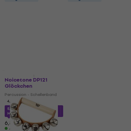
Rabatt
Mengenrabatt
Noicetone DP121
Noicetone DP105
Glöckchen
Schellen
Percussion - Schellenband
Percussion - Schellenband
4,7
/5
4,8
/5
4,89 €
5,38 €
mit dem Code
Auf Lager
MUZMUZ-20
6,89 €
Auf Lager