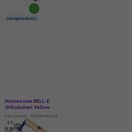
Mengenrabatt
Mengenrabatt
Noicetone B015-1
Noicetone B001-1
Glöckchen Natural
Glöckchen Red
Percussion - Schellenband
Percussion - Schellenband
5
/5
4,9
/5
4,89 €
6,89 €
9,39 €
- 27 %
Auf Lager
Auf Lager
Mengenrabatt
Mengenrabatt
Noicetone BELL-E
Noicetone B001-1
Glöckchen Yellow
Glöckchen Blue
Percussion - Schellenband
Percussion - Schellenband
4,7
/5
4,9
/5
5,89 €
4,89 €