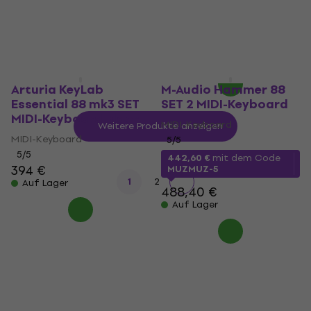
627 €
657 €
- 5 %
376,55 €
mit dem Code
MUZMUZ-5
Auf Lager
399 €
Auf Lager
Arturia KeyLab
M-Audio Hammer 88
Essential 88 mk3 SET
SET 2 MIDI-Keyboard
MIDI-Keyboard Black
MIDI-Keyboard
Weitere Produkte anzeigen
MIDI-Keyboard
5
/5
5
/5
442,60 €
mit dem Code
394 €
MUZMUZ-5
1
2
Auf Lager
488,40 €
Auf Lager