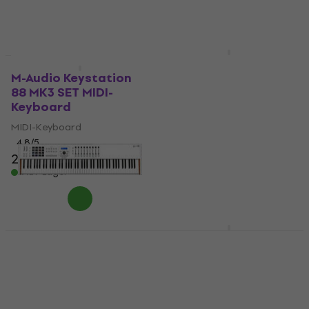
429 €
999 €
Auf Lager
Auf Lager
Arturia KeyLab
Nur ausgepackt
Essential 88 mk3 SET 2
M-Audio Keystation
MIDI-Keyboard White
88 MK3 SET MIDI-
Keyboard
MIDI-Keyboard
MIDI-Keyboard
5
/5
4,8
/5
372,55 €
mit dem Code
MUZMUZ-5
260 €
281 €
- 7 %
Auf Lager
399 €
Auf Lager
Arturia KeyLab
Essential 88 mk3 SET 2
Arturia KeyLab 88 MkII
MIDI-Keyboard Black
MIDI-Keyboard White
(Nur ausgepackt)
MIDI-Keyboard
MIDI-Keyboard
5
/5