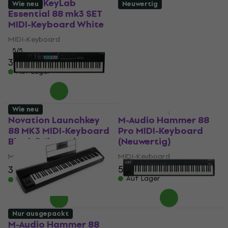
Arturia KeyLab
Wie neu
Neuwertig
Essential 88 mk3 SET
M-Audio Keystation
MIDI-Keyboard White
88 MK3 MIDI-Keyboard
(Nur ausgepackt)
MIDI-Keyboard
5
/5
MIDI-Keyboard
390 €
225 €
252 €
- 11 %
Auf Lager
Auf Lager
Wie neu
Wie neu
Novation Launchkey
M-Audio Hammer 88
88 MK3 MIDI-Keyboard
Pro MIDI-Keyboard
Black (Wie neu)
(Neuwertig)
MIDI-Keyboard
MIDI-Keyboard
533 €
552 €
331 €
350 €
- 5 %
Auf Lager
Auf Lager
Nur ausgepackt
M-Audio Hammer 88
Roland A-88MKII MIDI-