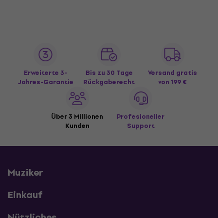
Erweiterte 3-
Bis zu 30 Tage
Versand gratis
Jahres-Garantie
Rückgaberecht
von 199 €
Über 3 Millionen
Profesioneller
Kunden
Support
Muziker
Einkauf
Nützliches