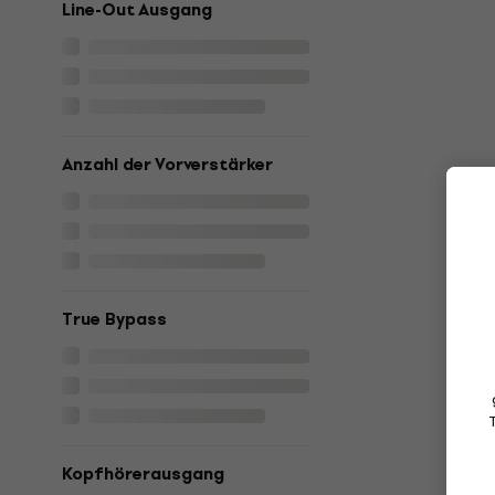
Line-Out Ausgang
Anzahl der Vorverstärker
True Bypass
Kopfhörerausgang