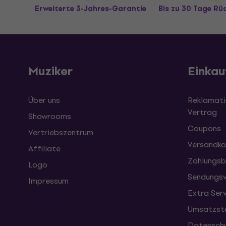
Erweiterte 3-Jahres-Garantie
Bis zu 30 Tage R
Muziker
Einkau
Über uns
Reklamati
Vertrag
Showrooms
Coupons
Vertriebszentrum
Versandko
Affiliate
Zahlungsb
Logo
Sendungsv
Impressum
Extra Ser
Umsatzste
Datenschu