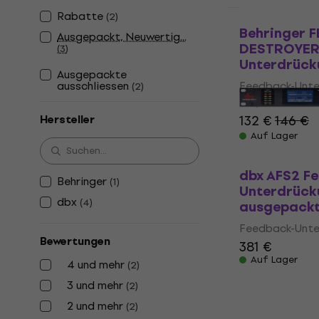
Rabatte
(
2
)
Nur ausgepac
Behringer 
Ausgepackt, Neuwertig...
DESTROYER
(
3
)
Unterdrück
Ausgepackte
ausschliessen
Feedback-Unte
(
2
)
4,1
/5
132 €
146 €
Hersteller
Auf Lager
dbx AFS2 F
Behringer
(
1
)
Unterdrück
dbx
(
4
)
ausgepackt
Feedback-Unte
Bewertungen
381 €
Auf Lager
4 und mehr
(
2
)
3 und mehr
(
2
)
2 und mehr
(
2
)