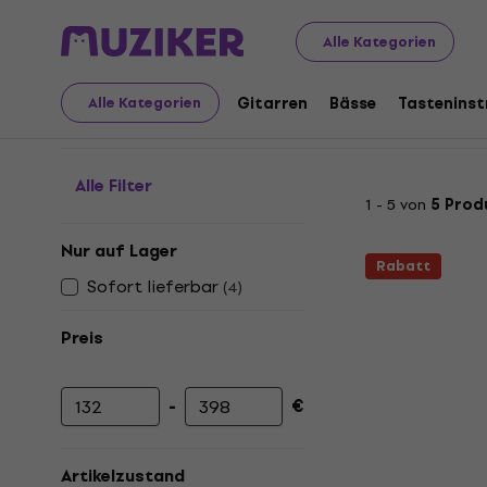
Musikinstrumente
PA
Effektgeräte und Signal-Proze
Alle Kategorien
Feedback Controller
Gitarren
Bässe
Tastenins
Alle Kategorien
Alle Filter
1 - 5 von
5 Prod
Nur auf Lager
Rabatt
Sofort lieferbar
(
4
)
Preis
-
€
Mindestpreis
Höchstpreis
Artikelzustand