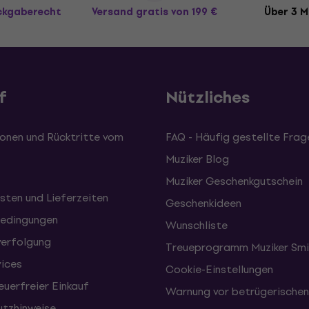
ückgaberecht
Versand gratis
von 199 €
Über 3 M
f
Nützliches
onen und Rücktritte vom
FAQ - Häufig gestellte Frag
Muziker Blog
Muziker Geschenkgutschein
sten und Lieferzeiten
Geschenkideen
edingungen
Wunschliste
erfolgung
Treueprogramm Muziker Smi
vices
Cookie-Einstellungen
uerfreier Einkauf
Warnung vor betrügerische
tzhinweise