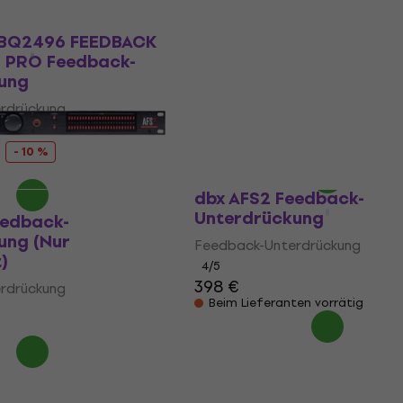
kt
FBQ2496 FEEDBACK
dbx AFS2 Feedback-
 PRO Feedback-
Unterdrückung (Nur
ung
ausgepackt)
rdrückung
Feedback-Unterdrückung
370 €
389 €
- 5 %
- 10 %
Auf Lager
dbx AFS2 Feedback-
Unterdrückung
eedback-
ung (Nur
Feedback-Unterdrückung
)
4
/5
398 €
rdrückung
Beim Lieferanten vorrätig