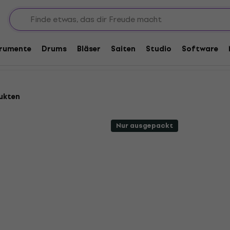
ssoren
Feedback Controller
trumente
Drums
Bläser
Saiten
Studio
Software
ukten
Nur ausgepackt