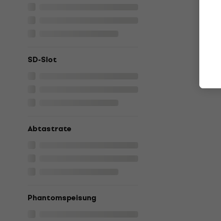
SD-Slot
Abtastrate
Phantomspeisung