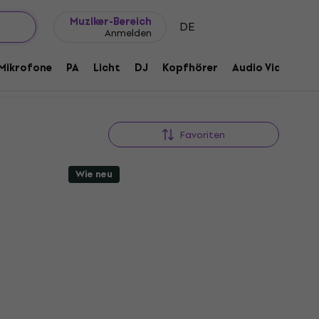
Geschenkideen
FAQ
Muziker Blog
Muziker-Bereich
DE
Anmelden
Mikrofone
PA
Licht
DJ
Kopfhörer
Audio Video
Z
Favoriten
Wie neu