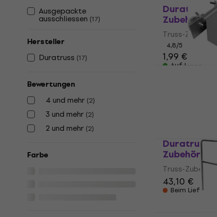
Duratruss D
Ausgepackte
Zubehör
ausschliessen
(
17
)
Truss-Zubehör
Hersteller
4,8
/5
1,99 €
Duratruss
(
17
)
Auf Lager
Duratruss D
Zubehör
Bewertungen
Truss-Zubehör
4 und mehr
(
2
)
221 €
3 und mehr
(
2
)
Nur auf Beste
2 und mehr
(
2
)
Duratruss D
Zubehör
Farbe
Truss-Zubehör
43,10 €
Beim Lieferan