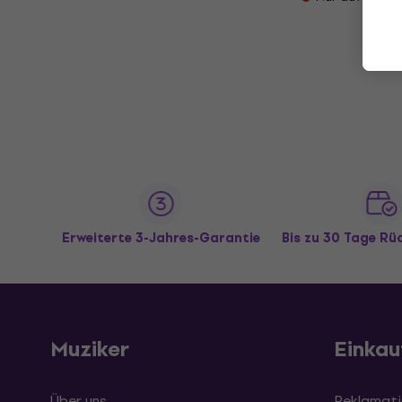
Erweiterte 3-Jahres-Garantie
Bis zu 30 Tage R
Muziker
Einkau
Über uns
Reklamati