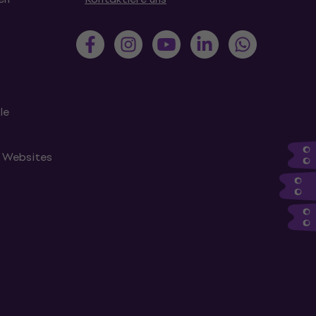
le
n Websites