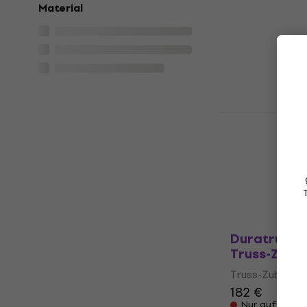
Duratruss
Material
Handrail 2
Truss-Zubehör
241 €
Nur auf Beste
Duratruss
Handrail Var
Truss-Zube
Truss-Zubehör
243 €
Nur auf Beste
Duratruss 
Truss-Zube
Truss-Zubehör
182 €
Nur auf Beste