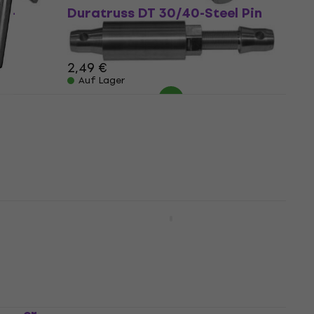
ss-
Duratruss DT 30/40-Steel Pin
Truss-Zubehör
Truss-Zubehör
2,49 €
Auf Lager
ok
Duratruss DT Spacer-
adjustable Truss-Zubehör
Truss-Zubehör
62,10 €
Nur auf Bestellung
russ-
Duratruss TSC AT-150 Truss-
Zubehör
Truss-Zubehör
68,10 €
Beim Lieferanten vorrätig