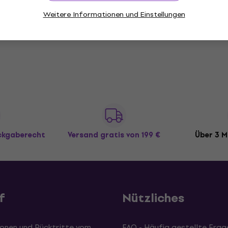
246 €
Nur auf Bestellung
Weitere Informationen und Einstellungen
ückgaberecht
Versand gratis
von 199 €
Über 3 M
f
Nützliches
onen und Rücktritte vom
FAQ - Häufig gestellte Frag