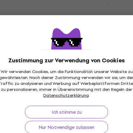
 DURASTAGE
Duratruss DURASTAGE L
m Truss-Zubehör
Set Truss-Zubehör
Truss-Zubehör
16,90 €
llung
Nicht auf Lager
 DURASTAGE
Duratruss DURASTAGE
io Stair left
Handrail Connector Set 
Zustimmung zur Verwendung von Cookies
hör
Zubehör
Wir verwenden Cookies, um die Funktionalität unserer Website zu
Truss-Zubehör
gewährleisten. Nach deiner Zustimmung verwenden wir sie, um de
24,70 €
Traffic zu analysieren und Werbung auf Werbeplattformen Dritte
llung
Nicht auf Lager
zu personalisieren, immer in Übereinstimmung mit den Regeln der
Datenschutzerklärung
.
DT Speaker Mount
Duratruss DURASTAGE
hör
Handrail Vario Stair rig
Ich stimme zu
Truss-Zubehör
Truss-Zubehör
Nur Notwendige zulassen
llung