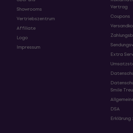
Vertrag
Showrooms
Coupons
Vertriebszentrum
Versandko
Affiliate
Zahlungsb
Logo
Sendungsv
Impressum
Extra Ser
Umsatzste
Datenschu
Datenschu
Smile Tr
Allgemein
DSA
Erklärung 