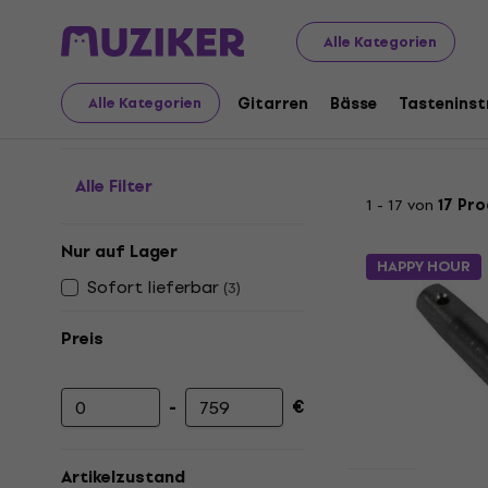
Musikinstrumente
Zubehör
Bühnen-Konstruktionen
Alle Kategorien
Truss-Zubehör
Gitarren
Bässe
Tastenins
Alle Kategorien
Alle Filter
1 - 17 von
17 Pr
Nur auf Lager
HAPPY HOUR
Sofort lieferbar
(
3
)
Preis
-
€
Mindestpreis
Höchstpreis
Artikelzustand