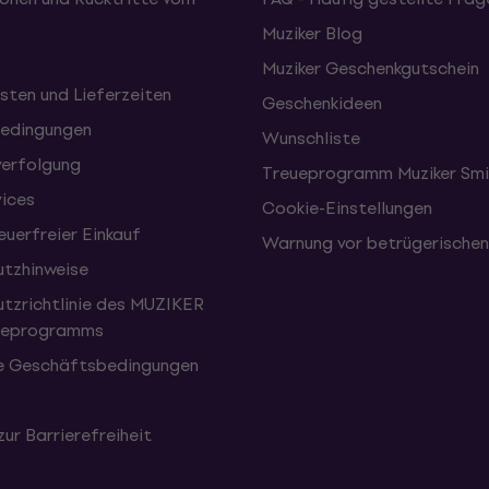
Muziker Blog
Muziker Geschenkgutschein
sten und Lieferzeiten
Geschenkideen
edingungen
Wunschliste
erfolgung
Treueprogramm Muziker Smi
vices
Cookie-Einstellungen
uerfreier Einkauf
Warnung vor betrügerische
tzhinweise
tzrichtlinie des MUZIKER
eueprogramms
e Geschäftsbedingungen
zur Barrierefreiheit