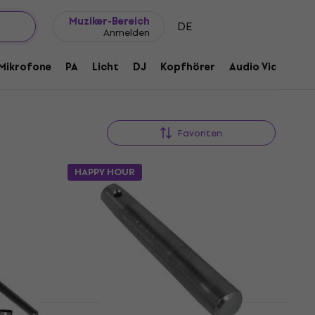
Geschenkideen
FAQ
Muziker Blog
Muziker-Bereich
DE
Anmelden
Mikrofone
PA
Licht
DJ
Kopfhörer
Audio Video
Z
Favoriten
HAPPY HOUR