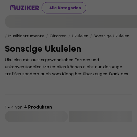
Alle Kategorien
Musikinstrumente
Gitarren
Ukulelen
Sonstige Ukulelen
Sonstige Ukulelen
Ukulelen mit aussergewöhnlichen Formen und
unkonventionellen Materialien können nicht nur das Auge
treffen sondern auch vom Klang her überzeugen. Dank des
vollen Klanges werden Sie Aufmerksamkeit auf der Bühne
und bei jeder echten Party auf sich ziehen.
1 - 4 von
4 Produkten
Filtern