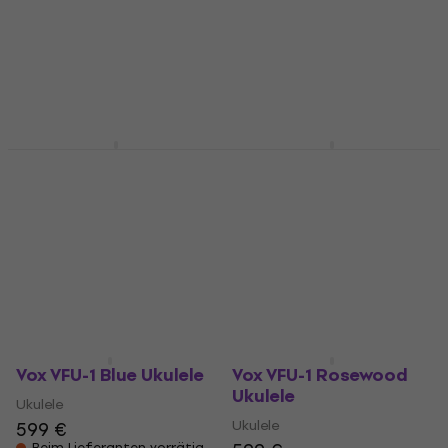
Ortega OUBJE90-MA-L
Ortega RUSL-HSB
Natural Ukulele
Sunburst Ukulele
Ukulele
Ukulele
333 €
4
/5
253 €
Beim Lieferanten vorrätig
Beim Lieferanten vorrätig
Vox VFU-1 Blue Ukulele
Vox VFU-1 Rosewood
Ukulele
Ukulele
Ukulele
599 €
Beim Lieferanten vorrätig