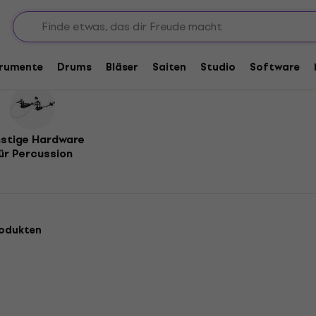
teel Tongue Drum
ue Drum
trumente
Drums
Bläser
Saiten
Studio
Software
stige Hardware
ür Percussion
rodukten