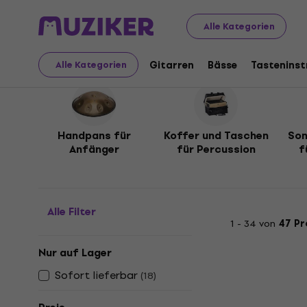
Musikinstrumente
Drums
Percussions
Handpans / S
Alle Kategorien
Handpans / Steel Tong
Gitarren
Bässe
Tastenins
Alle Kategorien
Handpans für
Koffer und Taschen
Son
Anfänger
für Percussion
f
Alle Filter
1 - 34 von
47 P
Nur auf Lager
Sofort lieferbar
(
18
)