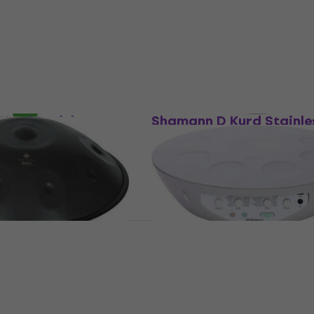
Handpan
4,9
/5
1.559 €
Auf Lager
Nur ausgepackt
Kurd Stainless
Shamann D Kurd Stainle
pan (Neuwertig)
Steel Handpan (Wie neu
Handpan
664 €
748 €
- 15 %
- 11 %
Auf Lager
y D Amara Handpan
Roland MN-10 Mood Pan
Handpan (Nur ausgepac
Handpan
709 €
Auf Lager