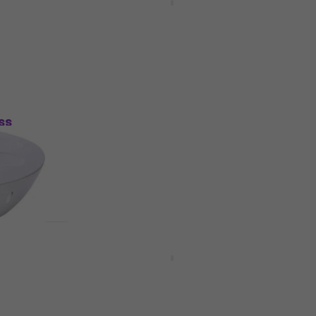
Handpan (Beschädigt)
Handpan
1.439 €
Auf Lager
Neuwertig
ss
Sela Melody C# Kurd Handpan
)
(Wie neu)
Handpan
955 €
Auf Lager
Sela Harmony D Amara
kt)
Handpan (Neuwertig)
Handpan
935 €
957 €
Auf Lager