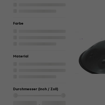
Handpan
4,9
/5
1.499 €
Auf Lager
Farbe
Wie neu
Shamann D 
Steel Hand
Handpan
Material
513 €
601 €
Auf Lager
Sela Melod
(Wie neu)
Durchmesser (inch / Zoll)
Handpan
946 €
Auf Lager
-