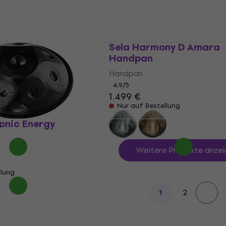
ty D Amara
Sela Harmony D Amara
Handpan
Handpan
4,9
/5
1.499 €
llung
Nur auf Bestellung
onic Energy
Weitere Produkte anzei
llung
2
1