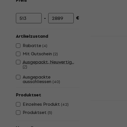
Preis
-
€
Mindestpreis
Höchstpreis
Artikelzustand
Shamann D 
Handpan
Rabatte
(
4
)
Mit Gutschein
Handpan
(
2
)
5
/5
Ausgepackt, Neuwertig...
702 €
(
7
)
Auf Lager
Ausgepackte
ausschliessen
(
40
)
Produktset
Sela SE 20
Einzelnes Produkt
(
42
)
Handpan
Produktset
(
5
)
Handpan
4,9
/5