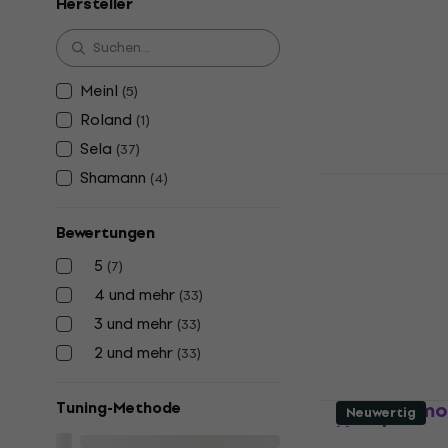
Hersteller
1.499 €
Auf Lager
Meinl
(
5
)
Roland
(
1
)
Sela
(
37
)
Shamann
(
4
)
Sela Melod
Handpan
Bewertungen
4,9
/5
1.199 €
5
(
7
)
Auf Lager
4 und mehr
(
33
)
3 und mehr
(
33
)
2 und mehr
(
33
)
Sela Harmo
Tuning-Methode
Neuwertig
Handpan