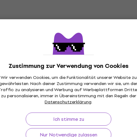
ny Kurd Handpan
Sela Harmony D Amara
Handpan
Handpan
 €
1.179 €
llung
Auf dem Weg
Zustimmung zur Verwendung von Cookies
Wir verwenden Cookies, um die Funktionalität unserer Website zu
gewährleisten. Nach deiner Zustimmung verwenden wir sie, um de
Traffic zu analysieren und Werbung auf Werbeplattformen Dritte
 D Amara Handpan
Sela Majesty D 13 Hand
zu personalisieren, immer in Übereinstimmung mit den Regeln der
Datenschutzerklärung
.
Handpan
5
/5
2.889 €
Ich stimme zu
llung
Nur auf Bestellung
Nur Notwendige zulassen