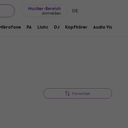
Geschenkideen
FAQ
Muziker Blog
Muziker-Bereich
DE
Anmelden
Mikrofone
PA
Licht
DJ
Kopfhörer
Audio Video
Z
Favoriten