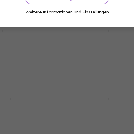
Weitere Informationen und Einstellungen
ny F Handpan
Sela Harmony F Romani
Handpan
Handpan
4,9
/5
llung
1.559 €
Nur auf Bestellung
ny Cis Amara
Sela Harmony D Sabye
Handpan
Handpan
4,9
/5
1.339 €
llung
Nur auf Bestellung