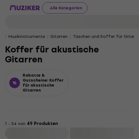
Alle Kategorien
Musikinstrumente
Gitarren
Taschen und Koffer für Gitarre
Koffer für akustische
Gitarren
Rabatte &
Gutscheine: Koffer
für akustische
Gitarren
1 - 34 von
49 Produkten
Filtern