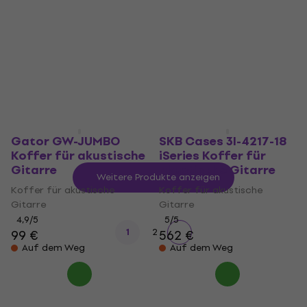
GTRDREAD Koffer für
akustische Gitarre
akustische Gitarre
Koffer für akustische
Koffer für akustische
Gitarre
Gitarre
5
/5
149 €
5
/5
159 €
Nur auf Bestellung
Auf dem Weg
Gator GW-JUMBO
SKB Cases 3I-4217-18
Koffer für akustische
iSeries Koffer für
Gitarre
akustische Gitarre
Weitere Produkte anzeigen
Koffer für akustische
Koffer für akustische
Gitarre
Gitarre
4,9
/5
5
/5
1
2
99 €
562 €
Auf dem Weg
Auf dem Weg