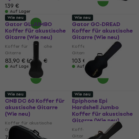
139 €
Auf Lager
Wie neu
Wie neu
Gator GL-JUMBO
Gator GC-DREAD
Koffer für akustische
Koffer für akustische
Gitarre (Wie neu)
Gitarre (Wie neu)
Koffer für akustische
Koffer für akustische
Gitarre
Gitarre
83,90 €
88,30 €
103 €
107,91 €
Auf Lager
Auf Lager
Wie neu
Wie neu
CNB DC 60 Koffer für
Epiphone Epi
akustische Gitarre
Hardshell Jumbo
(Wie neu)
Koffer für akustische
Gitarre (Wie neu)
Koffer für akustische
Gitarre
Koffer für akustische
Gitarre
70,90 €
78 €
- 9 %