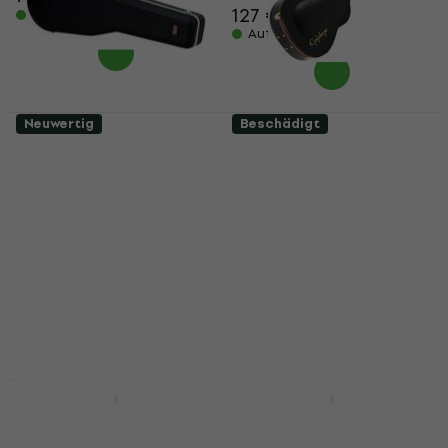
127 €
128,70 €
Auf Lager
Auf Lager
Neuwertig
Beschädigt
Gator GC-DREAD-12
Epiphone Epi
Koffer für akustische
Hardshell
Gitarre (Wie neu)
Dreadnought Koffer
für akustische
Koffer für akustische
Gitarre (Wie neu)
Gitarre
Koffer für akustische
104 €
117,81 €
- 12 %
Gitarre
Auf Lager
123 €
127 €
Auf Lager
Rabatt
Epiphone Epi
Yamaha CASE APX
Hardshell
Koffer für akustische