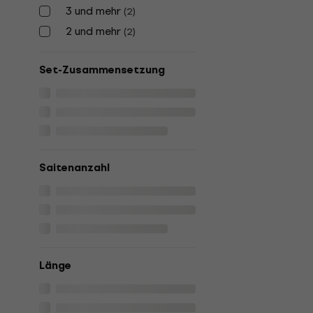
3 und mehr
(
2
)
2 und mehr
(
2
)
Set-Zusammensetzung
Saitenanzahl
Länge