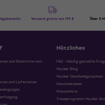
ückgaberecht
Versand gratis
von 199 €
Über 3 M
f
Nützliches
onen und Rücktritte vom
FAQ - Häufig gestellte Frag
Muziker Blog
Muziker Geschenkgutschein
sten und Lieferzeiten
Geschenkideen
edingungen
Wunschliste
erfolgung
Treueprogramm Muziker Smi
vices