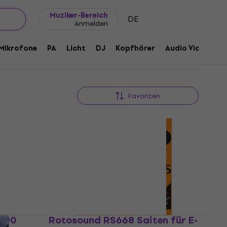
Geschenkideen
FAQ
Muziker Blog
Muziker-Bereich
DE
Anmelden
Mikrofone
PA
Licht
DJ
Kopfhörer
Audio Video
Z
Favoriten
-100
Rotosound RS668 Saiten für E-