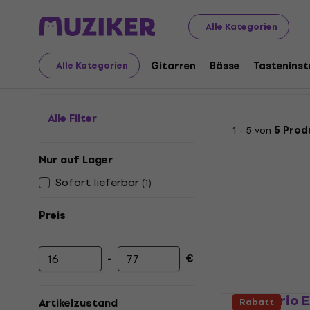
Musikinstrumente
Bässe
Bass Saiten
E-Bass Saiten 
Alle Kategorien
E-Bass Saiten Multi-Set
Gitarren
Bässe
Tastenins
Alle Kategorien
Alle Filter
1 - 5 von
5 Prod
Nur auf Lager
Sofort lieferbar
(
1
)
Preis
-
€
Mindestpreis
Höchstpreis
D'Addario E
Artikelzustand
Rabatt