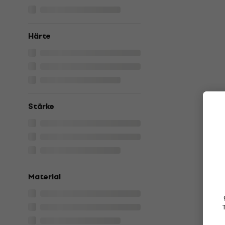
Härte
Stärke
Material