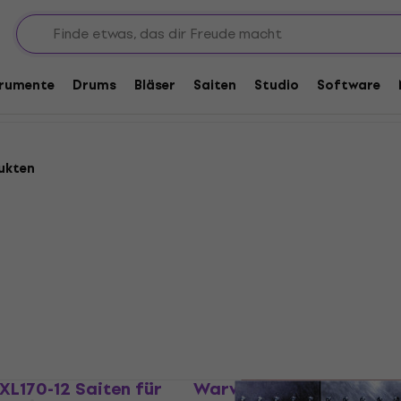
Multi-Sets
s
trumente
Drums
Bläser
Saiten
Studio
Software
ukten
XL170-12 Saiten für
Warwick 42501-M-8-017