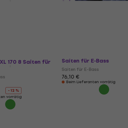
Saiten für E-Bass
ass
Saiten für E-Bass
16,70 €
em Code
MUZMUZ-30
Nicht auf Lager
Dean Markley SR2000 B
Saiten für E-Bass
XL 170 8 Saiten für
Saiten für E-Bass
76,10 €
ass
Beim Lieferanten vorrätig
- 12 %
ten vorrätig