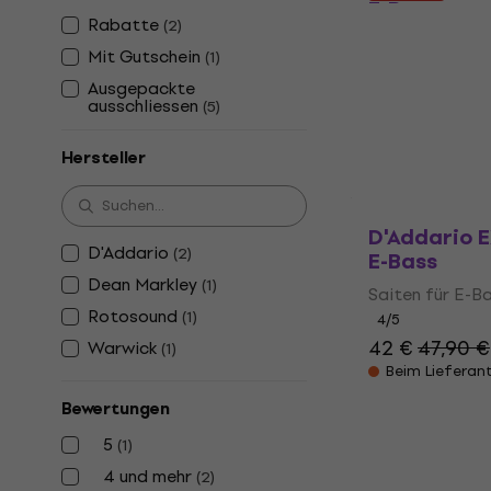
E-Bass
Rabatte
(
2
)
Saiten für E-B
Mit Gutschein
(
1
)
38,22 €
mit d
Ausgepackte
ausschliessen
(
5
)
54,90 €
Auf Lager
Hersteller
D'Addario E
D'Addario
(
2
)
E-Bass
Dean Markley
(
1
)
Saiten für E-B
Rotosound
(
1
)
4
/5
42 €
47,90 €
Warwick
(
1
)
Beim Lieferan
Bewertungen
5
(
1
)
4 und mehr
(
2
)