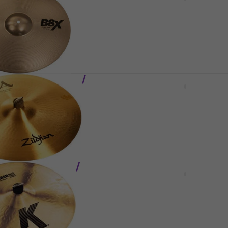
e Becken
Crash / Ride Becken
ecken
Crash / Ride Becken
4,3
/5
111 €
llung
Beim Lieferanten vorrätig
1X B8X 18" Crash /
Meinl Byzance Dual 22" 
n
Ride Becken
ecken
Crash / Ride Becken
5
/5
619 €
llung
Nur auf Bestellung
024 A 20" Crash /
Meinl Byzance Dual 20" 
n
Ride Becken
ecken
Crash / Ride Becken
5
/5
535 €
ten vorrätig
Nur auf Bestellung