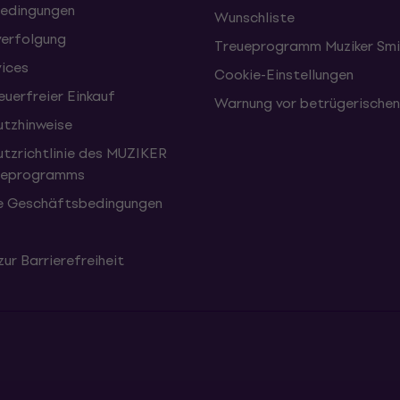
edingungen
Wunschliste
erfolgung
Treueprogramm Muziker Smi
vices
Cookie-Einstellungen
uerfreier Einkauf
Warnung vor betrügerische
tzhinweise
tzrichtlinie des MUZIKER
eueprogramms
e Geschäftsbedingungen
zur Barrierefreiheit