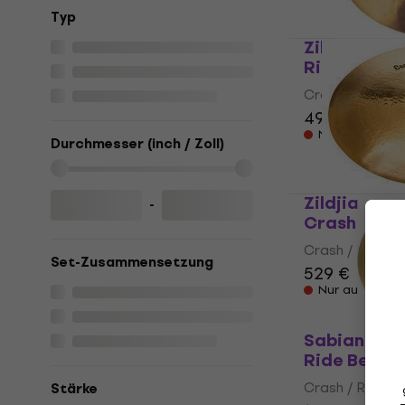
Typ
Zildjian K0
Ride Becke
Crash / Ride B
498 €
Nur auf Beste
Durchmesser (inch / Zoll)
Zildjian K20
-
Crash / Rid
Crash / Ride B
Set-Zusammensetzung
529 €
Nur auf Beste
Sabian SBR1
Ride Becke
Crash / Ride B
Stärke