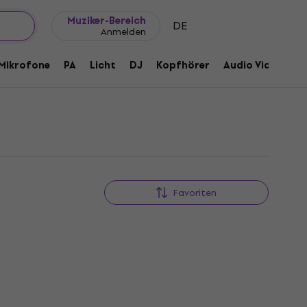
Geschenkideen
FAQ
Muziker Blog
Muziker-Bereich
DE
Anmelden
Mikrofone
PA
Licht
DJ
Kopfhörer
Audio Video
Z
Favoriten