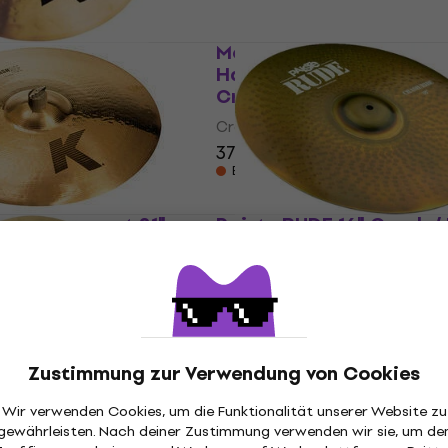
810 K 20" Crash /
Meinl 20" Pure Alloy Extr
n
Hammered Crash-Ride 
Crash / Ride Becken
ecken
Crash / Ride Becken
llung
379 €
Beim Lieferanten vorrätig
835 K Brilliant 21"
Paiste RUDE 16" Crash /
e Becken
Becken
ecken
Crash / Ride Becken
3,4
/5
239 €
llung
Nur auf Bestellung
Zustimmung zur Verwendung von Cookies
811 SBR 18" Crash /
n
Wir verwenden Cookies, um die Funktionalität unserer Website zu
ecken
gewährleisten. Nach deiner Zustimmung verwenden wir sie, um de