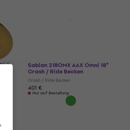
a
Meinl Pure Alloy Extra
20"
Hammered 22" Crash / Ride
Becken
Crash / Ride Becken
444 €
Beim Lieferanten vorrätig
 Ride
Sabian 218OMX AAX Omni 18"
Crash / Ride Becken
Crash / Ride Becken
401 €
Nur auf Bestellung
n