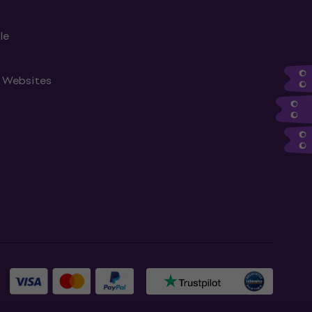
le
n Websites