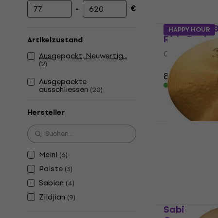
-
€
Mindestpreis
Höchstpreis
Meinl HCS18
HAPPY HOUR
Ride Becke
Artikelzustand
Crash / Ride B
Ausgepackt, Neuwertig...
(
2
)
4,5
/5
83,40 €
Ausgepackte
Auf Lager
ausschliessen
(
20
)
Hersteller
Zildjian K1
Constantino
Meinl
(
6
)
Ride Becke
Paiste
(
3
)
Crash / Ride B
Sabian
(
4
)
615 €
Zildjian
Auf Lager
(
9
)
Sabian 222