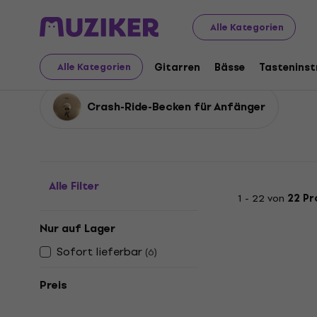
Musikinstrumente
Drums
Becken
Crash-Ride Becke
Alle Kategorien
Crash-Ride Becken
Gitarren
Bässe
Tastenins
Alle Kategorien
Crash-Ride-Becken für Anfänger
Alle Filter
1 - 22 von
22 Pr
Nur auf Lager
Sofort lieferbar
(
6
)
Preis