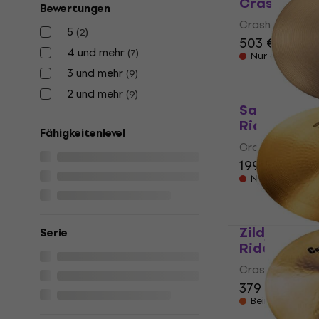
Crash / Rid
Bewertungen
Crash / Ride B
5
(
2
)
503 €
4 und mehr
(
7
)
Nur auf Beste
3 und mehr
(
9
)
2 und mehr
(
9
)
Sabian 4181
Ride Becke
Fähigkeitenlevel
Crash / Ride B
199 €
Nur auf Beste
Zildjian A0
Serie
Ride Becke
Crash / Ride B
379 €
Beim Lieferan