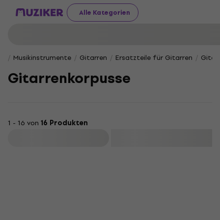
Alle Kategorien
Musikinstrumente
Gitarren
Ersatzteile für Gitarren
Gitar­
Gitar­ren­kor­pusse
1 - 16 von
16 Produkten
Filtern