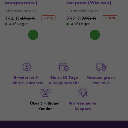
ausgepackt)
kor­puss (Wie neu)
Gitar­ren­kor­puss
Gitar­ren­kor­puss
384 €
424 €
292 €
325 €
- 9 %
- 10 %
Auf Lager
Auf Lager
Erweiterte 3-
Bis zu 30 Tage
Versand gratis
Jahres-Garantie
Rückgaberecht
von 199 €
Über 3 Millionen
Profesioneller
Kunden
Support