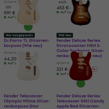
Gitar­ren­kor­puss
4,9
/5
453 €
458 €
5
/5
591 €
Auf Lager
Auf Lager
Nur ausgepackt
Wie neu
Dr.Parts TL Gitar­ren­
Fender Deluxe Series
kor­puss (Wie neu)
Stratocaster HSH 3-
Color Sunburst Gitar­
Gitar­ren­kor­puss
ren­kor­puss (Wie neu)
44,20 €
45,90 €
Gitar­ren­kor­puss
Auf Lager
321 €
338 €
- 5 %
Auf Lager
Fender Telecaster
Fender Deluxe Series
Olympic White Gitar­
Telecaster SSH Candy
ren­kor­puss (Nur
Apple Red Gitar­ren­