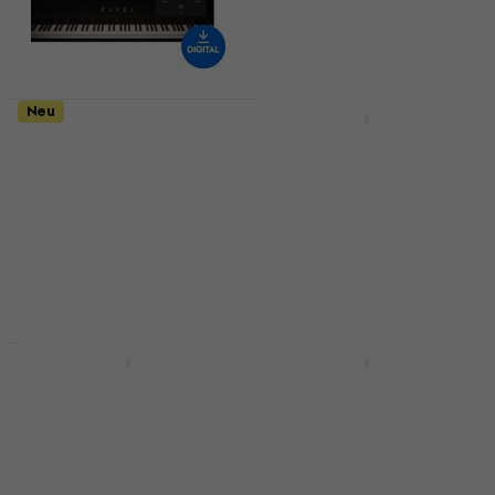
Neu
Neu
Universal Audio Ravel
Steinberg Absolute 7
(Digitales Produkt)
CG (from HALion 7)
(Digitales Produkt)
VST Instrument
VST Instrument
5
/5
141 €
196 €
199 €
Zum Herunterladen
Zum Herunterladen
verfügbar
verfügbar
Neu
Neu
Safari Audio Super
Steinberg Absolute 7
Keys Super Chunk
CG1 (from HALion 6)
(Digitales Produkt)
(Digitales Produkt)
VST Instrument
VST Instrument
34,60 €
35,10 €
393 €
399 €