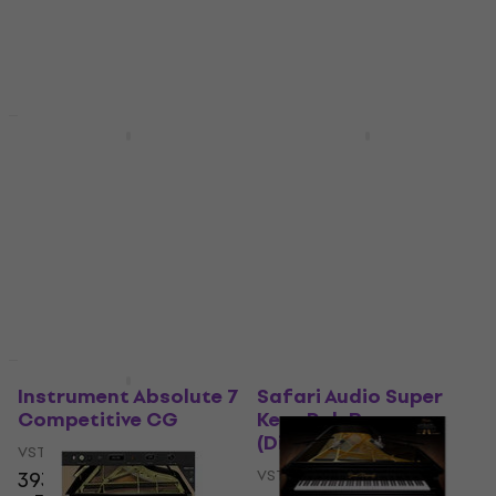
Zum Herunterladen
Zum Herunterladen
verfügbar
verfügbar
Neu
Neu
Steinberg Absolute 7
Steinberg Absolute 7
Education (Digitales
CG2 (fr. H7, GA6, BB,
Produkt)
PS2, RL2, Etude)
(Digitales Produkt)
VST Instrument
VST Instrument
245 €
343 €
349 €
Zum Herunterladen
verfügbar
Zum Herunterladen
verfügbar
HAPPY HOUR
Instrument Absolute 7
Safari Audio Super
Competitive CG
Keys PolyRex
(Digitales Produkt)
VST Instrument
VST Instrument
393 €