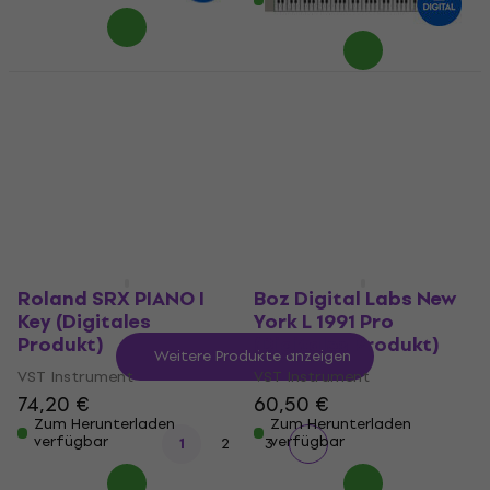
verfügbar
Waves Electric 88
Sampleson Electrix
Piano (Digitales
(Digitales Produkt)
Produkt)
VST Instrument
VST Instrument
17,90 €
18,80 €
29,70 €
Zum Herunterladen
verfügbar
Zum Herunterladen
verfügbar
Roland SRX PIANO I
Boz Digital Labs New
Key (Digitales
York L 1991 Pro
Produkt)
(Digitales Produkt)
Weitere Produkte anzeigen
VST Instrument
VST Instrument
74,20 €
60,50 €
Zum Herunterladen
Zum Herunterladen
verfügbar
verfügbar
1
2
3