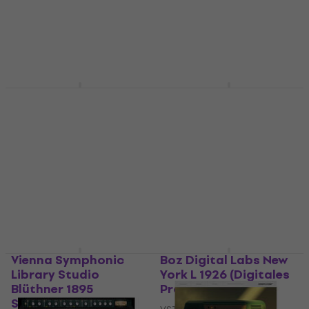
82,80 €
VST Instrument
Zum Herunterladen
25,10 €
25,40 €
verfügbar
Zum Herunterladen
verfügbar
EastWest Sounds
Roland SRX ELECTRIC
BOSENDORFER 290
PIANO Key (Digitales
PLATINUM (Digitales
Produkt)
Produkt)
VST Instrument
VST Instrument
5
/5
74,20 €
61,80 €
Zum Herunterladen
Zum Herunterladen
verfügbar
verfügbar
Vienna Symphonic
Boz Digital Labs New
Library Studio
York L 1926 (Digitales
Blüthner 1895
Produkt)
Standard (Digitales