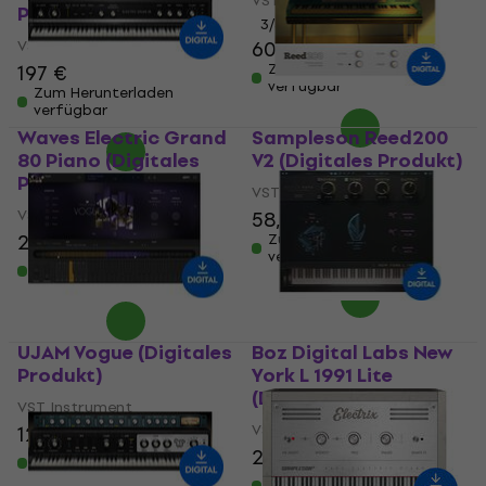
VST Instrument
Produkt)
3
/5
VST Instrument
60,50 €
197 €
Zum Herunterladen
verfügbar
Zum Herunterladen
verfügbar
Waves Electric Grand
Sampleson Reed200
80 Piano (Digitales
V2 (Digitales Produkt)
Produkt)
VST Instrument
VST Instrument
58,60 €
60,40 €
29,70 €
Zum Herunterladen
verfügbar
Zum Herunterladen
verfügbar
UJAM Vogue (Digitales
Boz Digital Labs New
Produkt)
York L 1991 Lite
(Digitales Produkt)
VST Instrument
VST Instrument
127 €
20,60 €
20,90 €
Zum Herunterladen
verfügbar
Zum Herunterladen