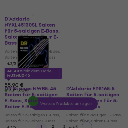
D'Addario
DR Strings DDT5-55
NYXL45130SL Saiten
Saiten für 5-saitigen
für 5-saitigen E-Bass,
E-Bass, Saiten für 5-
Saiten für 5-Saiter E-
Saiter E-Bass
Bass
Saiten für 5-saitigen E-Bass,
Saiten für 5-saitigen E-Bass,
Saiten für 5-Saiter E-Bass
Saiten für 5-Saiter E-Bass
4,2
/5
45,90 €
4,2
/5
Auf Lager
48,40 €
mit dem Code
MUZMUZ-10
55,90 €
DR Strings NWB5-45
D'Addario EPS165-5
Auf Lager
Saiten für 5-saitigen
Saiten für 5-saitigen
E-Bass, Saiten für 5-
E-Bass, Saiten für 5-
Weitere Produkte anzeigen
Saiter E-Bass
Saiter E-Bass
Saiten für 5-saitigen E-Bass,
Saiten für 5-saitigen E-Bass,
Saiten für 5-Saiter E-Bass
Saiten für 5-Saiter E-Bass
...
1
2
3
7
4,7
/5
4,3
/5