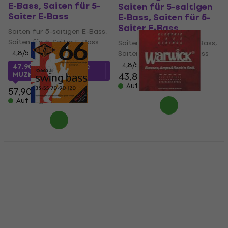
E-Bass, Saiten für 5-
Saiten für 5-saitigen
Saiter E-Bass
E-Bass, Saiten für 5-
Saiter E-Bass
Saiten für 5-saitigen E-Bass,
Saiten für 5-Saiter E-Bass
Saiten für 5-saitigen E-Bass,
4,8
/5
Saiten für 5-Saiter E-Bass
4,8
/5
47,90 €
mit dem Code
MUZMUZ-15
43,80 €
Auf Lager
57,90 €
Auf Lager
Warwick 42300ML Red
Label Saiten für 5-
Rotosound RS 665 LB
saitigen E-Bass,
Saiten für 5-saitigen
Saiten für 5-Saiter E-
E-Bass, Saiten für 5-
Bass
Saiter E-Bass
Saiten für 5-saitigen E-Bass,
Saiten für 5-saitigen E-Bass,
Saiten für 5-Saiter E-Bass
Saiten für 5-Saiter E-Bass
4,2
/5
4,6
/5