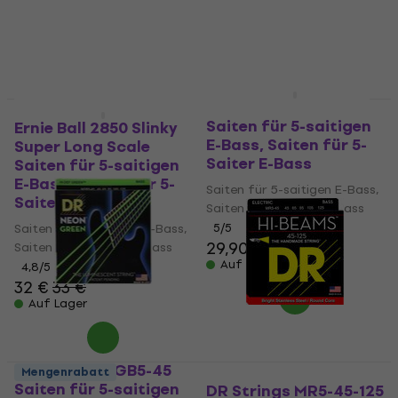
39 €
MUZMUZ-25
Auf Lager
54,90 €
Auf Lager
D'Addario EXL160-5
Mengenrabatt
Saiten für 5-saitigen
Ernie Ball 2850 Slinky
E-Bass, Saiten für 5-
Super Long Scale
Saiter E-Bass
Saiten für 5-saitigen
E-Bass, Saiten für 5-
Saiten für 5-saitigen E-Bass,
Saiter E-Bass
Saiten für 5-Saiter E-Bass
Saiten für 5-saitigen E-Bass,
5
/5
29,90 €
Saiten für 5-Saiter E-Bass
Auf Lager
4,8
/5
32 €
33 €
Auf Lager
DR Strings NGB5-45
Mengenrabatt
Saiten für 5-saitigen
DR Strings MR5-45-125