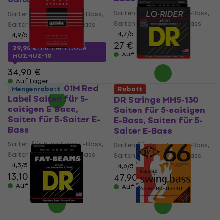
Saiten für 5-saitigen E-Bass,
Saiten für 5-saitigen E-Bass,
Saiten für 5-Saiter E-Bass
Saiten für 5-Saiter E-Bass
4,7
/5
4,9
/5
27 €
29,90 €
mit dem Code
Auf Lager
MUZMUZ-10
34,90 €
Auf Lager
Warwick 42301M Red
Mengenrabatt
Rabatt
Label Saiten für 5-
DR Strings MH5-130
saitigen E-Bass,
Saiten für 5-saitigen
Saiten für 5-Saiter E-
E-Bass, Saiten für 5-
Bass
Saiter E-Bass
Saiten für 5-saitigen E-Bass,
Saiten für 5-saitigen E-Bass,
Saiten für 5-Saiter E-Bass
Saiten für 5-Saiter E-Bass
4,3
/5
4,6
/5
13,10 €
47,90 €
Auf Lager
Auf Lager