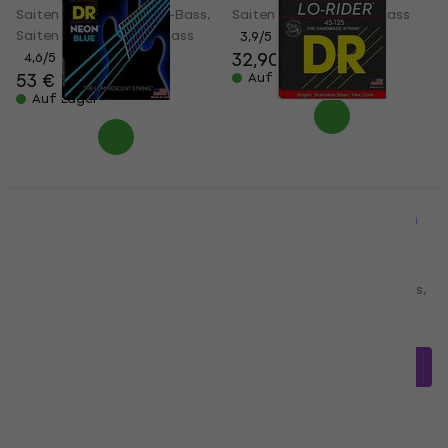
Saiten für 5-saitigen E-Bass,
Saiten für 5-Saiter E-Bass
Saiten für 5-Saiter E-Bass
3,9
/5
32,90 €
4,6
/5
53 €
Auf Lager
Auf Lager
DR Strings NBB5-45
DR Strings MH5-45
Saiten für 5-saitigen
Saiten für 5-saitigen
E-Bass, Saiten für 5-
E-Bass, Saiten für 5-
Saiter E-Bass
Saiter E-Bass
Saiten für 5-saitigen E-Bass,
Saiten für 5-saitigen E-Bass,
Saiten für 5-Saiter E-Bass
Saiten für 5-Saiter E-Bass
4,8
/5
4,8
/5
50,04 €
mit dem Code
41,39 €
mit dem Code
MUZMUZ-10
MUZMUZ-10
57,90 €
47,90 €
Auf Lager
Auf Lager