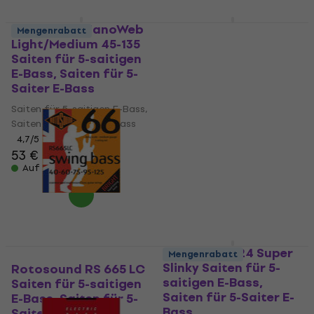
Elixir 14207 NanoWeb
Elixir 14777 NanoWeb
Mengenrabatt
Light/Medium 45-135
Light Long Scale 45-
Saiten für 5-saitigen
130 Saiten für 5-
E-Bass, Saiten für 5-
saitigen E-Bass,
Saiter E-Bass
Saiten für 5-Saiter E-
Bass
Saiten für 5-saitigen E-Bass,
Saiten für 5-Saiter E-Bass
Saiten für 5-saitigen E-Bass,
Saiten für 5-Saiter E-Bass
4,7
/5
53 €
5
/5
52,90 €
Auf Lager
Auf Lager
Ernie Ball 2824 Super
Mengenrabatt
Slinky Saiten für 5-
Rotosound RS 665 LC
saitigen E-Bass,
Saiten für 5-saitigen
Saiten für 5-Saiter E-
E-Bass, Saiten für 5-
Bass
Saiter E-Bass