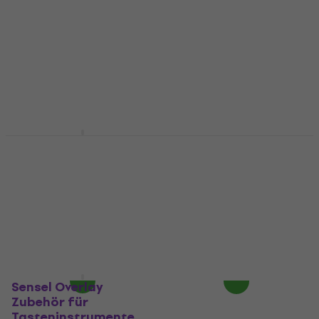
Zubehör für
EP peg Zubehör für
Tasteninstrumente
Tasteninstrumente
(Wie neu)
Zubehör für
Zubehör für
Tasteninstrumente
Tasteninstrumente
5 €
48 €
49,50 €
Auf dem Weg
Auf Lager
Studiologic SL
Sequential Prophet
Mixface Zubehör für
Rev2 Expander Kit
Tasteninstrumente
Zubehör für
Tasteninstrumente
Zubehör für
Tasteninstrumente
Zubehör für
Tasteninstrumente
5
/5
222 €
767 €
Beim Lieferanten vorrätig
Beim Lieferanten vorrätig
Sensel Overlay
Zubehör für
Tasteninstrumente