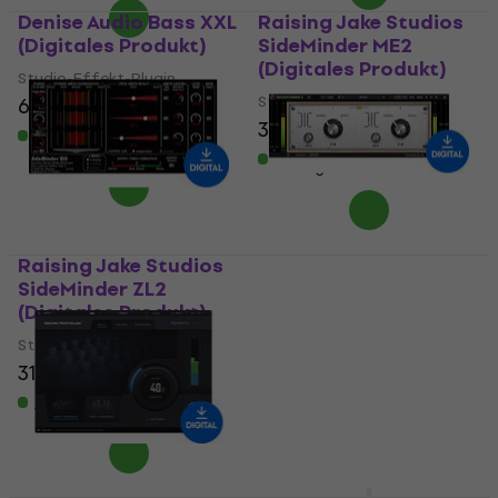
Denise Audio Bass XXL
Raising Jake Studios
(Digitales Produkt)
SideMinder ME2
(Digitales Produkt)
Studio-Effekt-Plugin
Studio-Effekt-Plugin
63,70 €
35,30 €
37,20 €
Zum Herunterladen
verfügbar
Zum Herunterladen
verfügbar
Raising Jake Studios
Three-Body
SideMinder ZL2
Technology
(Digitales Produkt)
Transformer X
(Digitales Produkt)
Studio-Effekt-Plugin
Studio-Effekt-Plugin
31 €
32,60 €
41,90 €
Zum Herunterladen
verfügbar
Zum Herunterladen
verfügbar