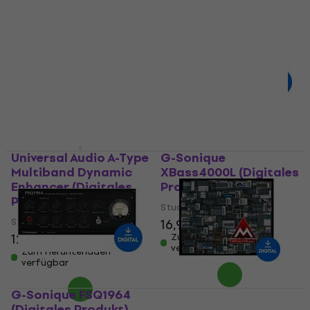
Sound Particles
LANDR FX Suite
Density plug In
(Digitales Produkt)
(Digitales Produkt)
Studio-Effekt-Plugin
Studio-Effekt-Plugin
88,20 €
4
/5
Zum Herunterladen
verfügbar
125 €
Zum Herunterladen
verfügbar
Universal Audio A-Type
G-Sonique
Multiband Dynamic
XBass4000L (Digitales
Enhancer (Digitales
Produkt)
Produkt)
Studio-Effekt-Plugin
Studio-Effekt-Plugin
16,90 €
126 €
Zum Herunterladen
verfügbar
Zum Herunterladen
verfügbar
G-Sonique FSQ1964
MELDA
(Digitales Produkt)
MTotalFXBundle