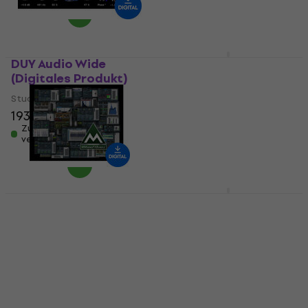
verfügbar
DUY Audio Wide
Three-Body
(Digitales Produkt)
Technology 6in1 New
Models Bundle
Studio-Effekt-Plugin
(Digitales Produkt)
193 €
196 €
Studio-Effekt-Plugin
Zum Herunterladen
verfügbar
213 €
Zum Herunterladen
verfügbar
MELDA
Rave Generation
MMixingFXBundle
Sonic Air (Digitales
(Digitales Produkt)
Produkt)
Studio-Effekt-Plugin
Studio-Effekt-Plugin
668 €
694 €
22,40 €
22,90 €
Zum Herunterladen
Zum Herunterladen
verfügbar
verfügbar