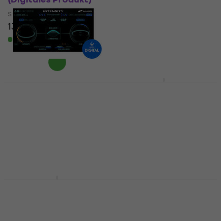
(Digitales Produkt)
Studio-Effekt-Plugin
Studio-Effekt-Plugin
13,20 €
1.959 €
Zum Herunterladen
verfügbar
Zum Herunterladen
verfügbar
Zynaptiq INTENSITY 2
MELDA
(Digitales Produkt)
MDrumEnhancer
(Digitales Produkt)
Studio-Effekt-Plugin
Studio-Effekt-Plugin
131 €
152 €
155 €
Zum Herunterladen
verfügbar
Zum Herunterladen
verfügbar
LANDR VoxChain
Three-Body
(Digitales Produkt)
Technology Green AD
AI (Digitales Produkt)
Studio-Effekt-Plugin
Studio-Effekt-Plugin