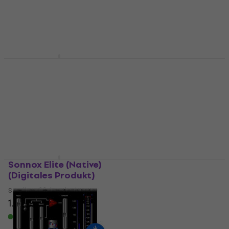
35,60 €
36 €
33,50 €
Zum Herunterladen
verfügbar
Zum Herunterladen
verfügbar
MELDA
MELDA
MStereoSpread
MEssentialsFXBundle
(Digitales Produkt)
(Digitales Produkt)
Studio-Effekt-Plugin
Studio-Effekt-Plugin
83 €
83,90 €
256 €
Zum Herunterladen
Zum Herunterladen
verfügbar
verfügbar
Sonnox Elite (Native)
Raising Jake Studios
(Digitales Produkt)
True Mid/Side
(Digitales Produkt)
Studio-Effekt-Plugin
Studio-Effekt-Plugin
1.049 €
35,50 €
37 €
Zum Herunterladen
verfügbar
Zum Herunterladen