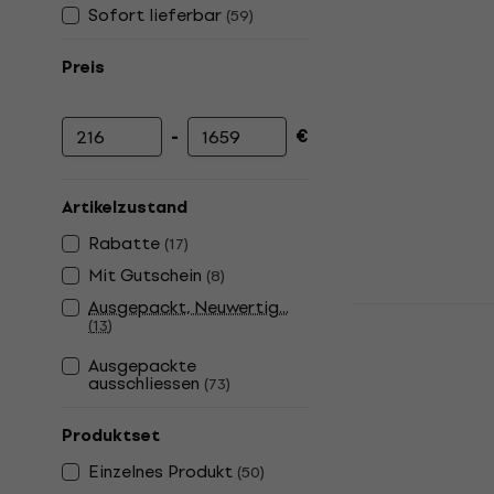
Sofort lieferbar
(
59
)
Preis
-
€
Mindestpreis
Höchstpreis
Artikelzustand
Rabatte
(
17
)
Mit Gutschein
(
8
)
Ausgepackt, Neuwertig...
Takamine G
(
13
)
12-saitige E
Akustikgita
Ausgepackte
ausschliessen
(
73
)
12-saitige Elek
4,9
/5
Produktset
499 €
Auf Lager
Einzelnes Produkt
(
50
)