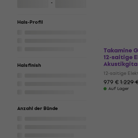
saitige Ele
-
(Wie neu)
12-saitige Elek
Hals-Profil
216 €
223 €
Auf Lager
Takamine G
12-saitige E
Akustikgita
Halsfinish
12-saitige Elek
979 €
1.229 
Auf Lager
Anzahl der Bünde