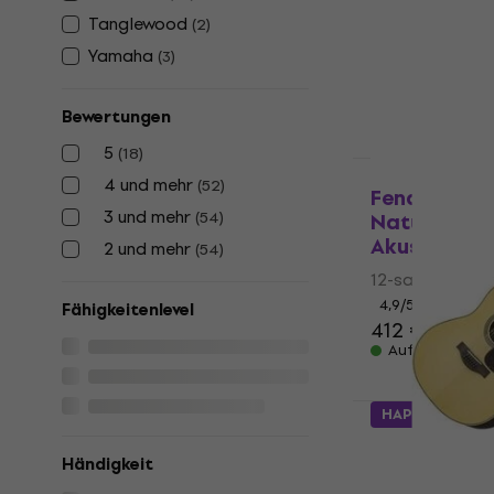
12-saitige Elek
Tanglewood
(
2
)
4,9
/5
Yamaha
(
3
)
527 €
Auf Lager
Bewertungen
5
(
18
)
HAPPY HOUR
4 und mehr
(
52
)
Fender CD-
3 und mehr
(
54
)
Natural 12-s
Akustikgita
2 und mehr
(
54
)
12-saitige Elek
4,9
/5
Fähigkeitenlevel
412 €
Auf Lager
HAPPY HOUR
Yamaha LL 1
saitige Ele
Händigkeit