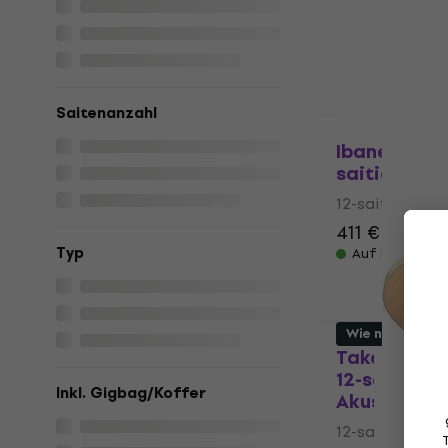
12-saitige Elek
5
/5
1.199 €
Auf Lager
Saitenanzahl
Wie neu
Ibanez AJ70
saitige Ele
12-saitige Elek
411 €
444 €
Typ
Auf Lager
Wie neu
Takamine G
12-saitige E
Inkl. Gigbag/Koffer
Akustikgita
12-saitige Elek