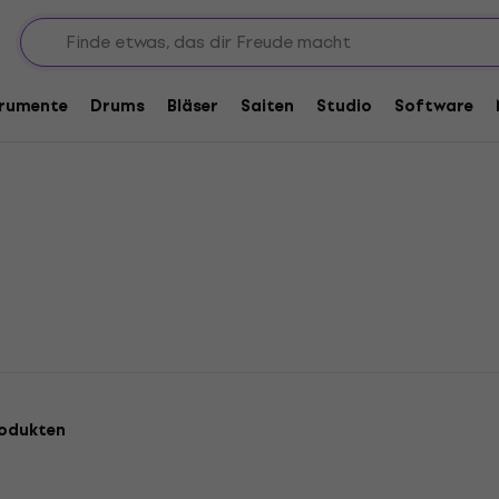
12-saitige Elektroakustik Gitarren
ik Gitarren
trumente
Drums
Bläser
Saiten
Studio
Software
rodukten
HAPPY HOUR