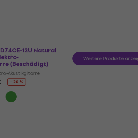
ktro-Akustikgitarre
Akustikgitarre
12-saitige Elektro-Akustikgitar
tro-Akustikgitarre
4,9
/5
724 €
Auf Lager
D74CE-12U Natural
lektro-
Weitere Produkte anzei
rre (Beschädigt)
tro-Akustikgitarre
€
- 20 %