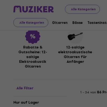
Musikinstrumente
Gitarren
Elektroakustik Gitarren
Alle Kategorien
12-saitige Elektroakust
Gitarren
Bässe
Tastenins
Alle Kategorien
Rabatte &
12-saitige
Gutscheine: 12-
elektroakustische
saitige
Gitarren für
Elektroakustik
Anfänger
Gitarren
Alle Filter
1 - 34 von
86 P
Nur auf Lager