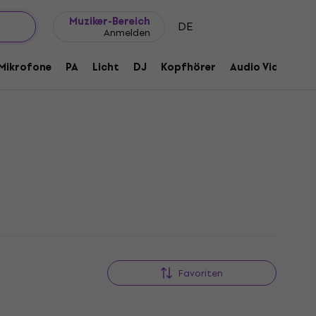
Geschenkideen
FAQ
Muziker Blog
Muziker-Bereich
DE
Anmelden
Mikrofone
PA
Licht
DJ
Kopfhörer
Audio Video
Z
Favoriten
Mengenrabatt