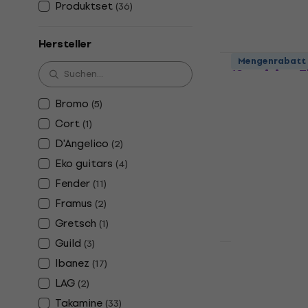
Produktset
(
36
)
Hersteller
Takamine G
Mengenrabatt
12-saitige E
Akustikgita
Bromo
(
5
)
12-saitige Elek
Cort
(
1
)
4,9
/5
649 €
D'Angelico
(
2
)
Auf Lager
Eko guitars
(
4
)
Fender
(
11
)
Framus
(
2
)
Gretsch
(
1
)
Guild
(
3
)
HAPPY HOUR
Ibanez
(
17
)
Takamine G
Sunburst 12
LAG
(
2
)
Akustikgita
Takamine
(
33
)