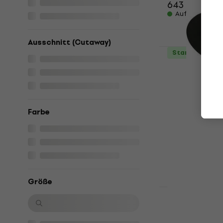
643 €
Auf Lager
Ausschnitt (Cutaway)
Standard SET
Ibanez AEG
12-saitige E
Akustikgita
12-saitige Elek
Farbe
347 €
379 €
Auf Lager
Größe
Premium SET
Takamine 
Standard SE