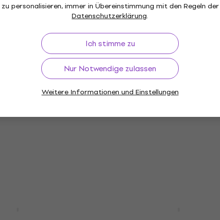
570 €
643 €
zu personalisieren, immer in Übereinstimmung mit den Regeln der
- 11 %
Datenschutzerklärung
.
Auf Lager
Ich stimme zu
Premium SET
1221-BOT Black Out
LAG Sauvage J12CE Natu
Nur Notwendige zulassen
lektro-
saitige Elektro-Akustikg
rre (Wie neu)
(Wie neu)
Weitere Informationen und Einstellungen
tro-Akustikgitarre
12-saitige Elektro-Akustikgitar
529 €
563,31 €
- 8 %
- 6 %
Auf Lager
Wie neu
GD30CE-12
Takamine GJ72CE-12BS
T Black 12-saitige
Premium SET Brown Sun