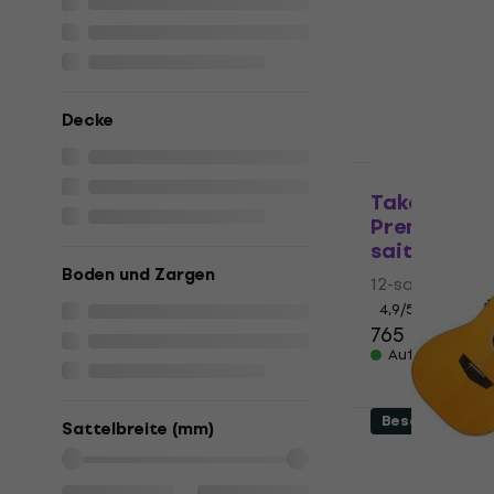
Elektro-Aku
12-saitige Elek
4,9
/5
538 €
Auf Lager
Decke
Wie neu
Takamine 
Premium SET
saitige Ele
Boden und Zargen
12-saitige Elek
4,9
/5
765 €
Auf Lager
Beschädigt
Sattelbreite (mm)
D'Angelico 
LS Satin Vi