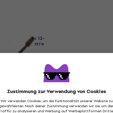
tro-Akustikgitarre
12-saitige Elektro-Akustikgitar
5
/5
234 €
Auf Lager
Neuwertig
12M1E-BK Black 12-
Takamine GD30CE-12 Na
ktro-Akustikgitarre
12-saitige Elektro-
Akustikgitarre (Wie neu
tro-Akustikgitarre
12-saitige Elektro-Akustikgitar
- 7 %
494 €
Auf Lager
Wie neu
J72CE-12 Natural
Takamine GJ72CE-12 Na
Zustimmung zur Verwendung von Cookies
lektro-
12-saitige Elektro-
rre (Wie neu)
Akustikgitarre (Neuwert
Wir verwenden Cookies, um die Funktionalität unserer Website zu
gewährleisten. Nach deiner Zustimmung verwenden wir sie, um de
tro-Akustikgitarre
12-saitige Elektro-Akustikgitar
Traffic zu analysieren und Werbung auf Werbeplattformen Dritte