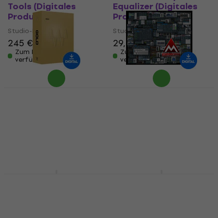
Tools (Digitales
Equalizer (Digitales
Produkt)
Produkt)
Studio-Effekt-Plugin
Studio-Effekt-Plugin
245 €
29,70 €
Zum Herunterladen
Zum Herunterladen
verfügbar
verfügbar
Waves Gold (Digitales
MELDA
Produkt)
MCompleteBundle
(Digitales Produkt)
Studio-Effekt-Plugin
Studio-Effekt-Plugin
130 €
2.179 €
Zum Herunterladen
verfügbar
Zum Herunterladen
verfügbar
iZotope Trash EDU
Arturia Bus FORCE
(Digitales Produkt)
(Digitales Produkt)
Studio-Effekt-Plugin
Studio-Effekt-Plugin
47 €
43 €