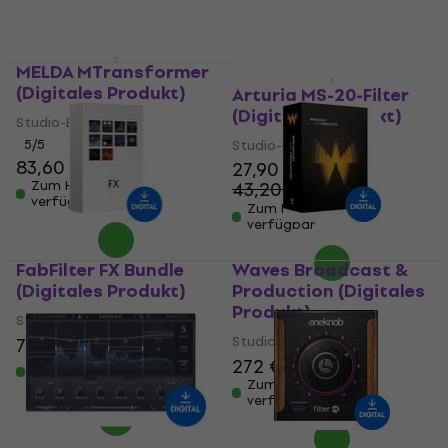
MELDA MTransformer
(Digitales Produkt)
Arturia MS-20-Filter
(Digitales Produkt)
Studio-Effekt-Plugin
5
/5
Studio-Effekt-Plugin
83,60 €
84,90 €
27,90 €
Zum Herunterladen
43,20 €
- 35 %
verfügbar
Zum Herunterladen
verfügbar
FabFilter FX Bundle
Waves Broadcast &
(Digitales Produkt)
Production (Digitales
Produkt)
Studio-Effekt-Plugin
Studio-Effekt-Plugin
783 €
272 €
282 €
Zum Herunterladen
verfügbar
Zum Herunterladen
verfügbar