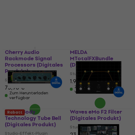
Studio-Effekt-Plugin
Studio-Effekt-Plugin
135 €
58,80 €
Zum Herunterladen
Zum Herunterladen
verfügbar
verfügbar
Cherry Audio
MELDA
Rackmode Signal
MTotalFXBundle
Processors (Digitales
(Digitales Produkt)
Produkt)
Studio-Effekt-Plugin
Studio-Effekt-Plugin
1.959 €
75,90 €
Zum Herunterladen
verfügbar
Zum Herunterladen
verfügbar
Three-Body
Waves eMo F2 Filter
Rabatt
Technology Tube Bell
(Digitales Produkt)
(Digitales Produkt)
Studio-Effekt-Plugin
Studio-Effekt-Plugin
23,60 €