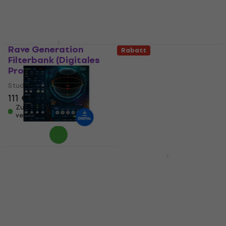
Rave Generation
Rabatt
Filterbank (Digitales
FabFilter Total Bundle
Produkt)
(Digitales Produkt)
Studio-Effekt-Plugin
Studio-Effekt-Plugin
111 €
5
/5
Zum Herunterladen
869 €
881 €
verfügbar
Zum Herunterladen
verfügbar
Waves Brauer Motion
Rabatt
(Digitales Produkt)
Arturia M12-Filter
(Digitales Produkt)
Studio-Effekt-Plugin
32,80 €
Studio-Effekt-Plugin
Zum Herunterladen
27,90 €
41 €
- 32 %
verfügbar
Zum Herunterladen
verfügbar