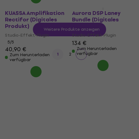
KUASSA Amplifikation
Aurora DSP Laney
Rectifor (Digitales
Bundle (Digitales
Produkt)
Produkt)
Weitere Produkte anzeigen
Studio-Effekt-Plugin
Studio-Effekt-Plugin
134 €
5
/5
40,90 €
Zum Herunterladen
verfügbar
1
2
Zum Herunterladen
verfügbar