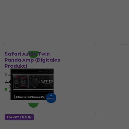
Overdrive Special Amp
Studio-Effekt-Plugin
(Digitales Produkt)
4
/5
Studio-Effekt-Plugin
90,15 €
mit dem Code
MUZMUZ-5
87,40 €
Zum Herunterladen
98,90 €
verfügbar
Zum Herunterladen
verfügbar
Scuffham Amps S-
Rabatt
Gear v3 (Digitales
Safari Audio Twin
Produkt)
Panda Amp (Digitales
Produkt)
Studio-Effekt-Plugin
Studio-Effekt-Plugin
5
/5
101 €
44,40 €
48,20 €
Zum Herunterladen
Zum Herunterladen
verfügbar
verfügbar
Universal Audio
HAPPY HOUR
Paradise Guitar
Bogren Digital
Studio (Digitales