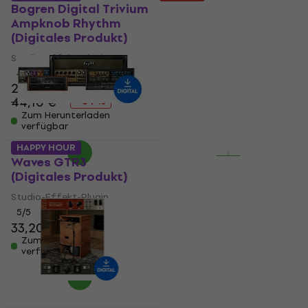
Bogren Digital Trivium
Bogren Digital Trivium
Ampknob Rhythm
Ampknob Bundle
(Digitales Produkt)
(Digitales Produkt)
Studio-Effekt-Plugin
Studio-Effekt-Plugin
4
/5
5
/5
28,90 €
54,60 €
44,10 €
96,70 €
- 34 %
- 44 %
Zum Herunterladen
Zum Herunterladen
verfügbar
verfügbar
HAPPY HOUR
HAPPY HOUR
Waves GTR3
Bogren Digital MLC
(Digitales Produkt)
S_Zero 93 (Digitales
Produkt)
Studio-Effekt-Plugin
Studio-Effekt-Plugin
5
/5
33,20 €
49 €
90 €
- 46 %
Zum Herunterladen
Zum Herunterladen
verfügbar
verfügbar