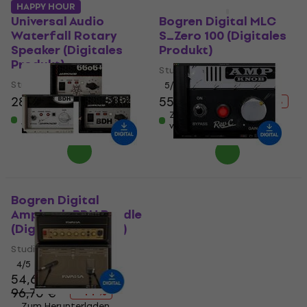
HAPPY HOUR
HAPPY HOUR
Universal Audio
Bogren Digital MLC
Waterfall Rotary
S_Zero 100 (Digitales
Speaker (Digitales
Produkt)
Produkt)
Studio-Effekt-Plugin
Studio-Effekt-Plugin
5
/5
28,80 €
55 €
91,20 €
- 40 %
Zum Herunterladen
Zum Herunterladen
verfügbar
verfügbar
Bogren Digital
Bogren Digital
Ampknob BDH Bundle
Ampknob RevC
(Digitales Produkt)
(Digitales Produkt)
Studio-Effekt-Plugin
Studio-Effekt-Plugin
4
/5
5
/5
54,60 €
16,90 €
96,70 €
43,20 €
- 44 %
- 61 %
Zum Herunterladen
Zum Herunterladen