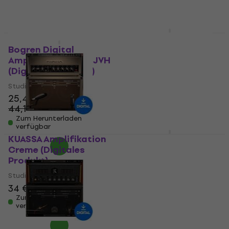
Zum Herunterladen
verfügbar
Aurora DSP Gorilla
(Digitales Produkt)
Bogren Digital
Ampknob BDM 410 JVH
Studio-Effekt-Plugin
(Digitales Produkt)
93 €
Studio-Effekt-Plugin
Zum Herunterladen
verfügbar
25,40 €
44,10 €
- 42 %
Zum Herunterladen
verfügbar
KUASSA Amplifikation
Aurora DSP Shatter
Creme (Digitales
guitar bundle
Produkt)
(Digitales Produkt)
Studio-Effekt-Plugin
Studio-Effekt-Plugin
34 €
38,10 €
103 €
Zum Herunterladen
Zum Herunterladen
verfügbar
verfügbar