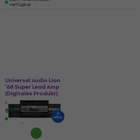
verfügbar
verfügbar
KUASSA Amplifikation
Otto Audio II II II II -
Caliburn (Digitales
Amp Sim (Digitales
Produkt)
Produkt)
Studio-Effekt-Plugin
Studio-Effekt-Plugin
158 €
5
/5
40,90 €
41,70 €
Zum Herunterladen
verfügbar
Zum Herunterladen
verfügbar
Universal Audio Lion
KUASSA Amplifikation
'68 Super Lead Amp
VVV (Digitales
(Digitales Produkt)
Produkt)
Studio-Effekt-Plugin
Studio-Effekt-Plugin
81,80 €
5
/5
47,20 €
Zum Herunterladen
verfügbar
Zum Herunterladen
verfügbar