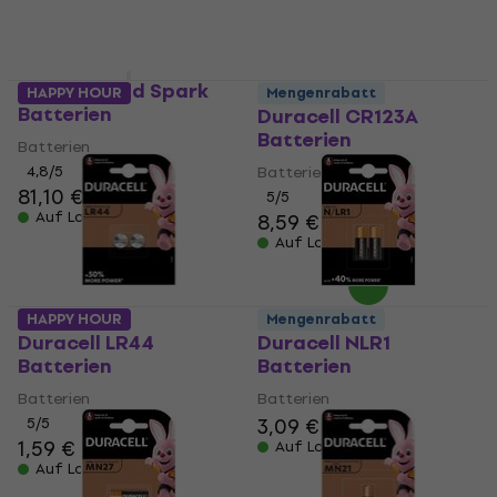
Positive Grid Spark
HAPPY HOUR
Mengenrabatt
Batterien
Duracell CR123A
Batterien
Batterien
4,8
/5
Batterien
81,10 €
5
/5
Auf Lager
8,59 €
Auf Lager
HAPPY HOUR
Mengenrabatt
Duracell LR44
Duracell NLR1
Batterien
Batterien
Batterien
Batterien
3,09 €
3,79 €
5
/5
1,59 €
Auf Lager
Auf Lager