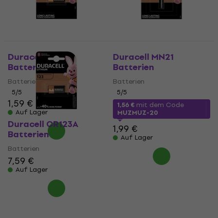
Duracell MN27
Duracell MN21
Batterien
Batterien
Batterien
Batterien
5
/5
5
/5
1,59 €
1,56 €
mit dem Code
Auf Lager
MUZMUZ-20
Duracell CR123A
1,99 €
Batterien
Auf Lager
Batterien
7,59 €
Auf Lager