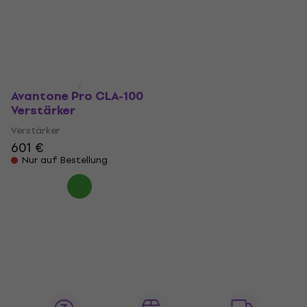
Verstärker
Verstärker
Verstärker
Verstärker
999 €
679 €
Beim Lieferanten vorrätig
Beim Lieferanten vorrätig
Avantone Pro CLA-100
Verstärker
Verstärker
601 €
Nur auf Bestellung