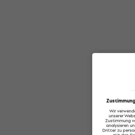
Zustimmung
Wir verwende
unserer Webs
Zustimmung ve
analysieren 
Dritter zu pers