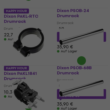
Dixon PSOB-24
HAPPY HOUR
Drumrack
Dixon PAKL-RTC
Drumrack
Drumrack
Drumrack
5
/5
22,70 €
27,95 €
mit dem Code
MUZMUZ-20
Auf Lager
35,90 €
Auf Lager
Dixon PSOB-68B
HAPPY HOUR
Drumrack
Dixon PAKL1841
Drumrack
Drumrack
Drumrack
5
/5
10,30 €
10,80 €
23,37 €
mit dem Code
MUZMUZ-30
Auf Lager
35,90 €
Auf Lager