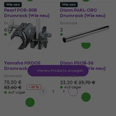
Wie neu
Wie neu
Pearl PCR-50R
Dixon PAKL-CRC
Drumrack (Wie neu)
Drumrack (Wie neu)
Drumrack
Drumrack
67,90 €
72,40 €
27,10 €
28,60 €
Auf Lager
Auf Lager
Yamaha HXOCII
Dixon PSOB-36
Drumrack (Wie neu)
Drumrack (Wie neu)
Weitere Produkte anzeigen
Drumrack
Drumrack
75,50 €
23,20 €
23,70 €
83,60 €
- 10 %
Auf Lager
1
2
3
Auf Lager