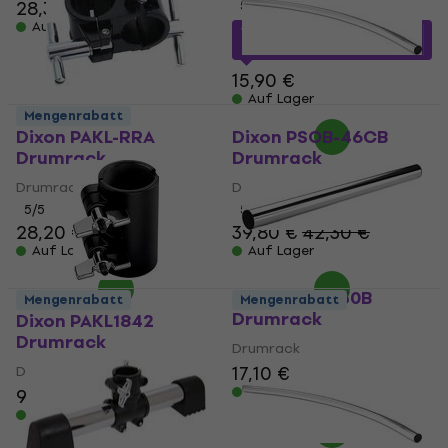
28,30 €
5
/5
Auf Lager
12,72 €
mit dem Code
MUZMUZ-20
15,90 €
Auf Lager
Mengenrabatt
Dixon PAKL-RRA
Dixon PSOB-46CB
Drumrack
Drumrack
Drumrack
Drumrack
5
/5
5
/5
28,20 €
29,10 €
39,80 €
42,30 €
Auf Lager
Auf Lager
Dixon PSOB-30B
Mengenrabatt
Mengenrabatt
Drumrack
Dixon PAKL1842
Drumrack
Drumrack
17,10 €
Drumrack
Auf Lager
9,29 €
10,20 €
Auf Lager