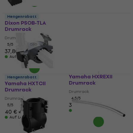
Mengenrabatt
Dixon PSOB-TLA
Dixon PSOB-24CB
Drumrack
Drumrack
Drumrack
Drumrack
5
/5
5
/5
37,80 €
20,30 €
Auf Lager
Auf Lager
Yamaha HXREXII
Mengenrabatt
Drumrack
Yamaha HXTCII
Drumrack
Drumrack
Drumrack
4,5
/5
319 €
5
/5
Auf Lager
40 €
42,70 €
Auf Lager