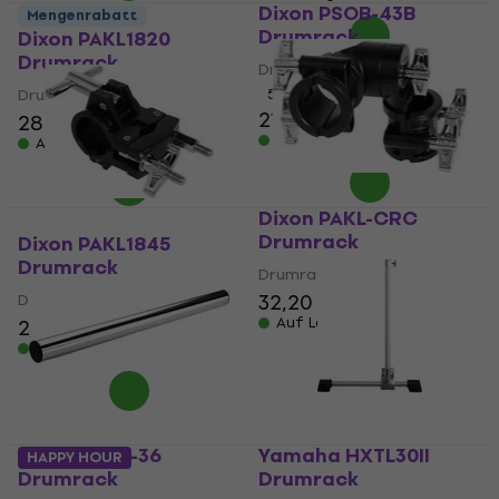
Dixon PSOB-43B
Mengenrabatt
Drumrack
Dixon PAKL1820
Drumrack
Drumrack
Drumrack
5
/5
21,50 €
21,80 €
28 €
28,70 €
Auf Lager
Auf Lager
Dixon PAKL-CRC
Drumrack
Dixon PAKL1845
Drumrack
Drumrack
32,20 €
34,90 €
Drumrack
Auf Lager
24,60 €
26,70 €
Auf Lager
Dixon PSOB-36
Yamaha HXTL30II
HAPPY HOUR
Drumrack
Drumrack