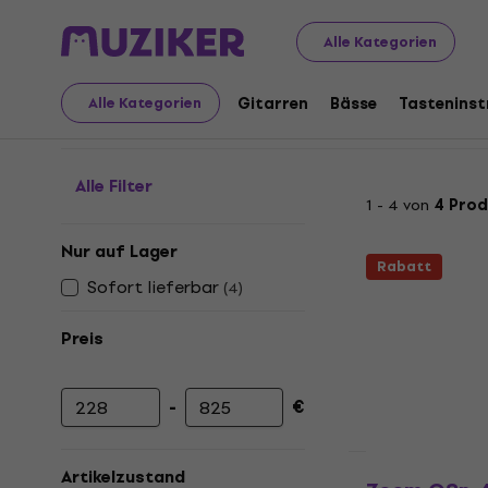
Audio Video Tech
YouTube & Podcast & Stream
Vide
Alle Kategorien
Videorecorder
Gitarren
Bässe
Tastenins
Alle Kategorien
Alle Filter
1 - 4 von
4 Pro
Nur auf Lager
Rabatt
Sofort lieferbar
(
4
)
Preis
-
€
Mindestpreis
Höchstpreis
Wie neu
Artikelzustand