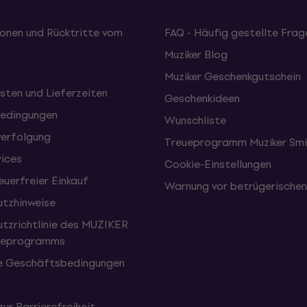
onen und Rücktritte vom
FAQ - Häufig gestellte Frag
Muziker Blog
Muziker Geschenkgutschein
sten und Lieferzeiten
Geschenkideen
edingungen
Wunschliste
erfolgung
Treueprogramm Muziker Smi
vices
Cookie-Einstellungen
uerfreier Einkauf
Warnung vor betrügerische
tzhinweise
tzrichtlinie des MUZIKER
eueprogramms
e Geschäftsbedingungen
zur Barrierefreiheit