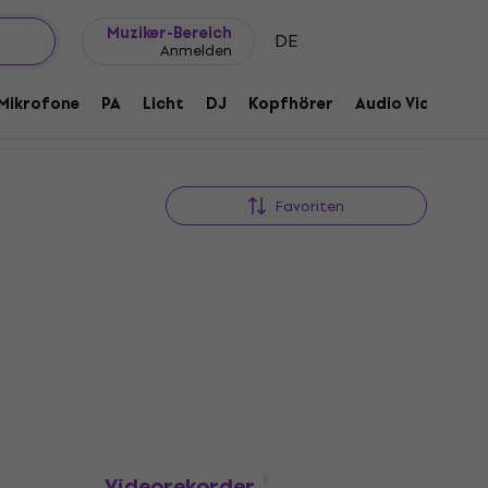
Geschenkideen
FAQ
Muziker Blog
Muziker-Bereich
DE
Anmelden
Mikrofone
PA
Licht
DJ
Kopfhörer
Audio Video
Z
Favoriten
rder
Zoom Q2n-4K SET
Videorekorder