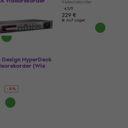
K Videorekorder
Videorekorder
4,3
/5
229 €
Auf Lager
- 4 %
 Design HyperDeck
deorekorder (Wie
- 5 %