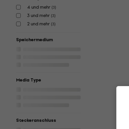
4 und mehr
(
3
)
3 und mehr
(
3
)
2 und mehr
(
3
)
Speichermedium
Media Type
Steckeranschluss