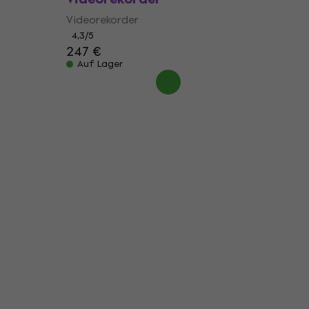
Videorekorder
4,3
/5
247 €
Auf Lager