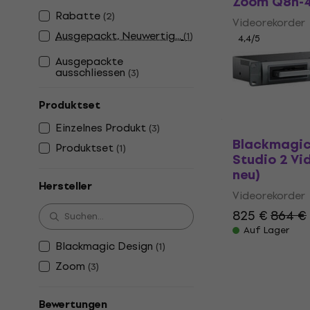
Zoom Q8n-4
Rabatte
(
2
)
Videorekorder
Ausgepackt, Neuwertig...
(
1
)
4,4
/5
372 €
389 €
Ausgepackte
ausschliessen
Auf Lager
(
3
)
Produktset
Einzelnes Produkt
(
3
)
Blackmagic
Produktset
(
1
)
Studio 2 Vi
neu)
Hersteller
Videorekorder
825 €
864 €
Auf Lager
Blackmagic Design
(
1
)
Zoom
(
3
)
Bewertungen