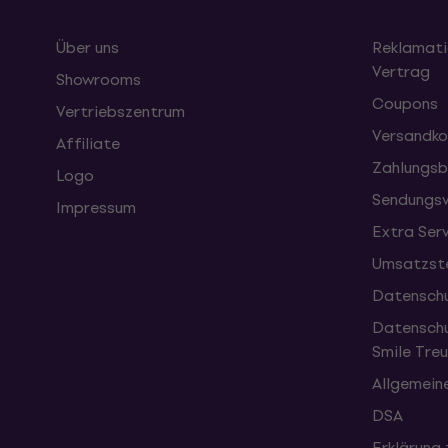
Über uns
Reklamati
Vertrag
Showrooms
Coupons
Vertriebszentrum
Versandko
Affiliate
Zahlungsb
Logo
Sendungsv
Impressum
Extra Ser
Umsatzste
Datenschu
Datenschu
Smile Tr
Allgemein
DSA
Erklärung 