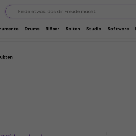
orecorder
trumente
Drums
Bläser
Saiten
Studio
Software
dukten
Zoom Q2n-4K Videoreko