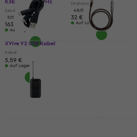
K3E: 606-630 MHz
Drahtloses System
Sender
4,8
/5
32 €
5
/5
Auf Lager
163 €
165 €
Auf Lager
XVive Y2 USB Kabel
Shure WA302 Kabel 78
cm
Kabel
Kabel
5,59 €
Auf Lager
5
/5
35 €
Auf Lager
Shure BLX1 Sender
Rode GO Gen 3
H8E: 518-542 MHz
Charge Case plus
Ladegerät
Sender