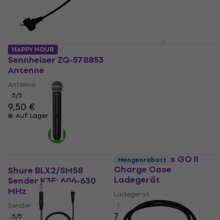
145 €
152,34 €
- 5 %
Auf Lager
XVive U5T Sender
HAPPY HOUR
Sennheiser ZQ-578853
Sender
Antenne
4,4
/5
Antenne
74,36 €
mit dem Code
MUZMUZ-25
5
/5
9,50 €
105 €
Auf Lager
Auf Lager
Rode Wireless GO II
Mengenrabatt
Charge Case
Shure BLX2/SM58
Ladegerät
Sender K3E: 606-630
MHz
Ladegerät
Sender
5
/5
79,60 €
5
/5