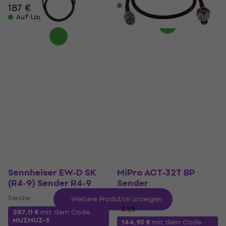
Auf Lager
187 €
Auf Lager
Shure WA305 Kabel 70
cm
AKG FRONT MOUNT
CABLE (BNC) Antenne
Kabel
5
/5
Antenne
20,20 €
46 €
mit dem Code
MUZMUZ-15
Auf Lager
55 €
Auf Lager
Sennheiser EW-D SK
MiPro ACT-32T BP
(R4-9) Sender R4-9
Sender
Sender
Sender
Weitere Produkte anzeigen
3,1
/5
287,11 €
mit dem Code
MUZMUZ-5
144,93 €
mit dem Code