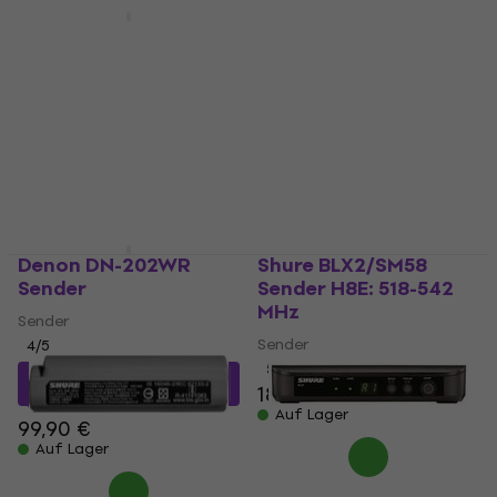
Shure WA304 Kabel 70
cm
Shure SBC203-E
Ladegerät
Kabel
Ladegerät
4,7
/5
44 €
5
/5
Auf Lager
138 €
152 €
- 9 %
Auf Lager
Denon DN-202WR
Shure BLX2/SM58
Sender
Sender H8E: 518-542
MHz
Sender
Sender
4
/5
5
/5
93,97 €
mit dem Code
187 €
MUZMUZ-5
Auf Lager
99,90 €
Auf Lager