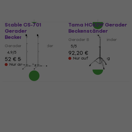
125 €
138 €
- 9 %
111 €
124 €
Auf Lager
- 10 %
Auf Lager
Stable CS-701
Tama HC62W Gerader
Gerader
Beckenständer
Beckenständer
Gerader Beckenständer
Gerader Beckenständer
5
/5
92,20 €
4,9
/5
52 €
53,80 €
Nur auf Bestellung
Nur auf Bestellung
Tama HC52FX2
Basix CS600 Gerader
Gerader
Beckenständer
Beckenständer
Gerader Beckenständer
Gerader Beckenständer
4,7
/5
53,10 €
4,3
/5
125 €
Beim Lieferanten vorrätig
Auf dem Weg