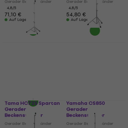
Gerader Beckenständer
Gerader Beckenständer
4,8
/5
4,8
/5
71,10 €
54,80 €
Auf Lager
Auf Lager
Pearl C-830 Gerader
Beckenständer
Yamaha CS3
Crosstown Gerader
Gerader Beckenständer
Beckenständer
5
/5
85,20 €
Gerader Beckenständer
Auf Lager
4,9
/5
109 €
Auf Lager
Tama HC72S Spartan
Yamaha CS850
Gerader
Gerader
Beckenständer
Beckenständer
Gerader Beckenständer
Gerader Beckenständer