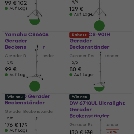
99 €
102 €
5
/5
129 €
Auf Lager
Auf Lager
Yamaha CS660A
Stable CS-901H
Rabatt
Gerader
Gerader
Beckenständer
Beckenständer
Gerader Beckenständer
Gerader Beckenständer
5
/5
5
/5
99 €
80 €
Auf Lager
Auf Lager
DW 6710 Gerader
Wie neu
Wie neu
Beckenständer
DW 6710UL Ultralight
Gerader
Gerader Beckenständer
Beckenständer
5
/5
176 €
179 €
Gerader Beckenständer
Auf Lager
130 €
138 €
- 6 %