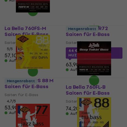
Auf Lager
MUZMUZ-30
109 €
Auf Lager
La Bella 760FS-M
D'Addario ENR72
Mengenrabatt
Saiten für E-Bass
Saiten für E-Bass
Saiten für E-Bass
Saiten für E-Bass
5
/5
44 €
mit dem Code
57,10 €
MUZMUZ-30
Auf Lager
63,90 €
Auf Lager
Rotosound RS 88 M
Mengenrabatt
Saiten für E-Bass
La Bella 760FL-B
Saiten für E-Bass
Saiten für E-Bass
4,7
/5
Saiten für E-Bass
53,90 €
74,20 €
Auf Lager
Auf Lager