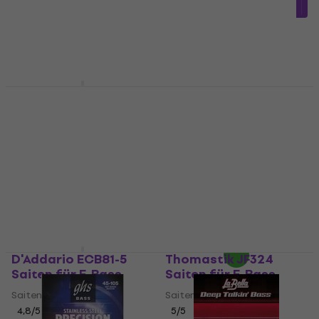
Auf Lager
MUZMUZ-10
53,90 €
Auf Lager
Dunlop MD-4 Saiten
für E-Bass
Rotosound RS77LE
Saiten für E-Bass
Saiten für E-Bass
4,8
/5
Saiten für E-Bass
69,90 €
4,5
/5
Auf Lager
45 €
mit dem Code
MUZMUZ-15
53,90 €
Auf Lager
D'Addario ECB81-5
Thomastik JF324
Saiten für E-Bass
Saiten für E-Bass
Saiten für E-Bass
Saiten für E-Bass
4,8
/5
5
/5