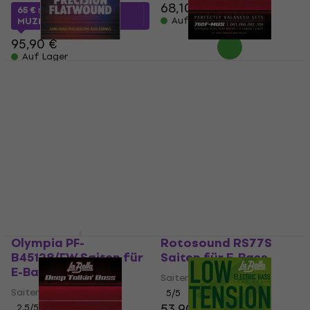
68,10 €
65 €
mit dem Code
Auf Lager
MUZMUZ-30
95,90 €
Auf Lager
GHS M3050 Saiten für
La Bella 760F-MUS
E-Bass
Saiten für E-Bass
Saiten für E-Bass
Saiten für E-Bass
4,7
/5
5
/5
45 €
49 €
57 €
Auf Lager
Auf Lager
Olympia PF-
Rotosound RS77S
B45128/FW Saiten für
Saiten für E-Bass
E-Bass
Saiten für E-Bass
Saiten für E-Bass
5
/5
53,90 €
2,5
/5