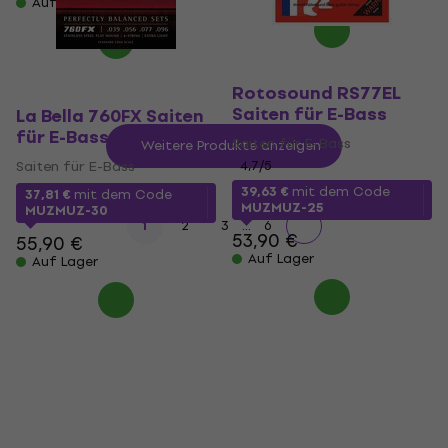
Auf Lager
Rotosound RS77EL
Saiten für E-Bass
La Bella 760FX Saiten
für E-Bass
Saiten für E-Bass
Weitere Produkte anzeigen
Saiten für E-Bass
4,7
/5
39,63 €
mit dem Code
37,81 €
mit dem Code
MUZMUZ-25
MUZMUZ-30
...
1
2
3
6
53,90 €
55,90 €
Auf Lager
Auf Lager