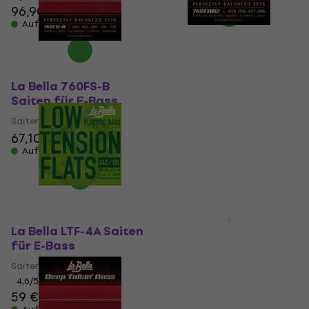
96,90 €
Auf Lager
La Bella 760FHB2
Saiten für E-Bass
La Bella 760FS-B
Saiten für E-Bass
Saiten für E-Bass
Saiten für E-Bass
4
/5
67,10 €
43,31 €
mit dem Code
MUZMUZ-25
Auf Lager
57,90 €
Auf Lager
La Bella LTF-4A Saiten
D'Addario ECB81-5SL
für E-Bass
Saiten für E-Bass
Saiten für E-Bass
Saiten für E-Bass
4,6
/5
5
/5
59 €
61,10 €
74 €
mit dem Code